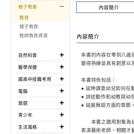
親子教養
內容簡介
教育
親子教育
教師教育資源
內容簡介
本書的內容在零到八歲
自然科普
變得熟練並具有創意以
醫學保健
國高中技職考用
本書特色包括：
● 延伸調查幼兒如何
電腦
● 詳述動作和幼教與幼
旅遊
● 延展舞蹈方面的章節
青少年
本書之適用對象為幼教
生活風格
表演藝術老師、相關才