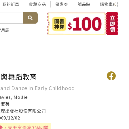
我的訂單
收藏商品
優惠券
誠品點
購物車(
)
0
考用展
作與舞蹈教育
nd Dance in Early Childhood
avies, Mollie
劉淑英
心理出版社股份有限公司
009/12/02
卡
，天天享最高7%回饋