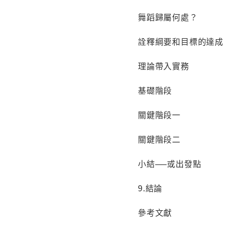
舞蹈歸屬何處？
詮釋綱要和目標的達
理論帶入實務
基礎階段
關鍵階段一
關鍵階段二
小結──或出發點
9.結論
參考文獻