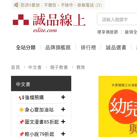
防詐3要訣：不聽信、不操作、掛斷電話
(詳)
禮享偶爸節
搶領全
全站分類
品牌旗艦館
排行榜
誠品選書
首頁
中文書
親子教養
教育
中文書
📢強檔預購
☀️身心靈加油站
📌圖文漫畫85折起
📌輕小說79折起