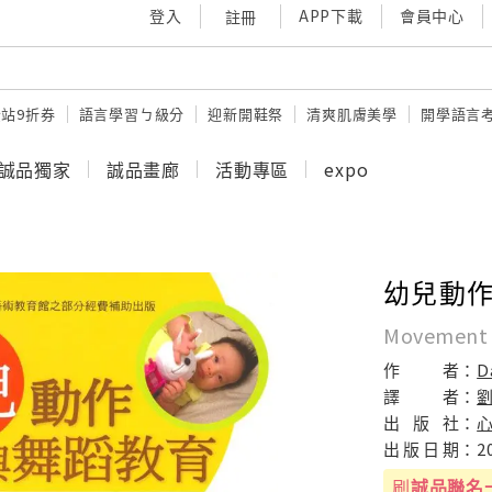
登入
APP下載
會員中心
註冊
站9折券
語言學習ㄅ級分
迎新開鞋祭
清爽肌膚美學
開學語言
誠品獨家
誠品畫廊
活動專區
expo
幼兒動
Movement a
作
者：
D
譯
者：
出
版
社：
出
版
日
期：
2
刷
誠品聯名