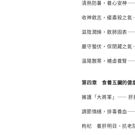
清熱防暑，養心安神—
收神斂志，緩肅殺之氣
滋陰潤燥，斂肺固表—
嚴守蟄伏，保閉藏之氣
溫陽散寒，補虛養腎—
第四章 食養五臟的健
擁護「大將軍」—— 肝
調節情緒，排毒養血——
枸杞 養肝明目、抗老