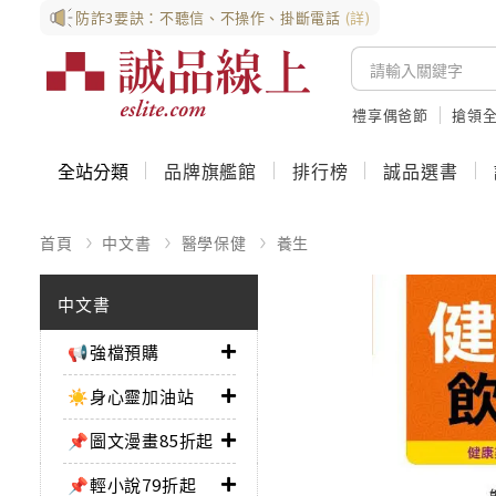
防詐3要訣：不聽信、不操作、掛斷電話
(詳)
禮享偶爸節
搶領全
全站分類
品牌旗艦館
排行榜
誠品選書
首頁
中文書
醫學保健
養生
中文書
📢強檔預購
☀️身心靈加油站
📌圖文漫畫85折起
📌輕小說79折起