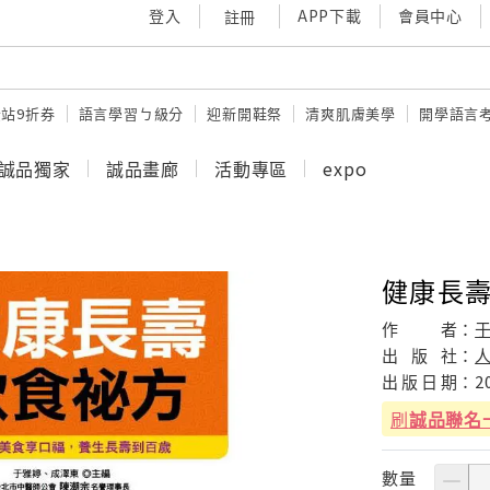
登入
APP下載
會員中心
註冊
站9折券
語言學習ㄅ級分
迎新開鞋祭
清爽肌膚美學
開學語言
誠品獨家
誠品畫廊
活動專區
expo
健康長
作
者：
于
出
版
社：
出
版
日
期：
2
刷
誠品聯名
數量