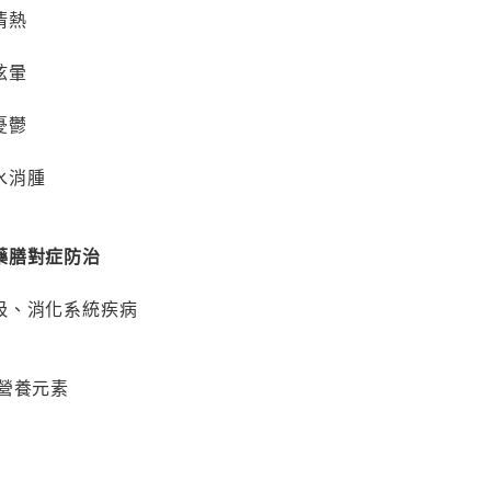
清熱
眩暈
憂鬱
水消腫
藥膳對症防治
吸、消化系統疾病
營養元素