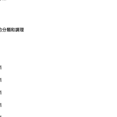
的分類和調理
膳
膳
膳
膳