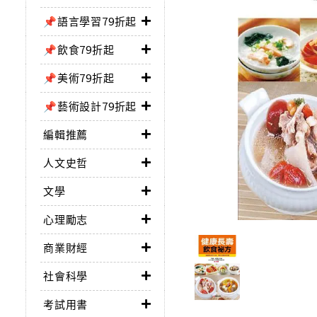
📌語言學習79折起
📌飲食79折起
📌美術79折起
📌藝術設計79折起
編輯推薦
人文史哲
文學
心理勵志
商業財經
社會科學
考試用書