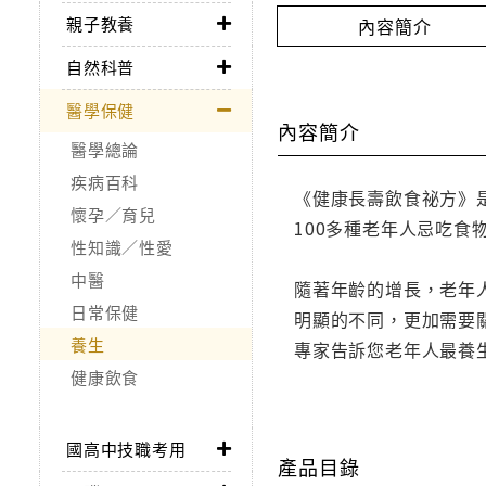
親子教養
內容簡介
自然科普
醫學保健
內容簡介
醫學總論
疾病百科
《健康長壽飲食祕方》
懷孕／育兒
100多種老年人忌吃
性知識／性愛
中醫
隨著年齡的增長，老年
日常保健
明顯的不同，更加需要
養生
專家告訴您老年人最養
健康飲食
國高中技職考用
產品目錄