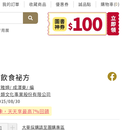
我的訂單
收藏商品
優惠券
誠品點
購物車(
)
0
考用展
壽飲食祕方
雅婷/ 成澤東/ 編
人類文化事業股份有限公司
015/08/30
卡
，天天享最高7%回饋
大量採購請至團購專區