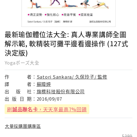
最新瑜伽體位法大全: 真人專業講師全圖
解示範, 軟精裝可攤平邊看邊操作 (127式
決定版)
Yogaポーズ大全
作
者：
Satori Sankara/ 久保玲子/ 監修
譯
者：
蘇暐婷
出
版
社：
旗標科技股份有限公司
出
版
日
期：
2016/09/07
刷
誠品聯名卡
，天天享最高7%回饋
大量採購團購專區
380