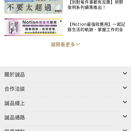
增，也讓作者產生一個想法，那就是讓民眾擁有一本能
【別對每件事都有反應】枡野
俊明系列續集推出！
跨越不同流派，當作基礎學習，並可長年使用的書。
本書不涉及任何流派，主要介紹廣為流傳的 127 種基本
【Notion最強效應用】一起記
錄生活的軌跡、掌握工作的全
「體位法」。體位法不是瑜伽的全部，但練習體位法，
貌！
能為進階奠定基礎，進而幫助我們學會呼吸法與冥想。
展開看更多
正確地瞭解體位法，對於深度學習瑜伽非常重要，因此
我們希望讀者可以善用本書，正確了解體位法。
對才剛開始學瑜伽的人而言，這是一本可以看著照片跟
關於誠品
著練習體位法的書；對初學者而言，這本書可以複習在
瑜伽教室學到的體位法，或是挑選對自己有益體位法的
合作洽談
參考手冊；對中階者而言，這本書可以是自我練習、學
習體位法名稱的教科書；對進階者而言，這本書也可以
誠品線上
做為挑戰高難度體位法的指南；對瑜伽老師來說，這本
書亦可做為備課用的資料。我希望它能對各式各樣的人
誠品通路
產生幫助，讓它成為一本方便使用、隨時擺在手邊的
書。