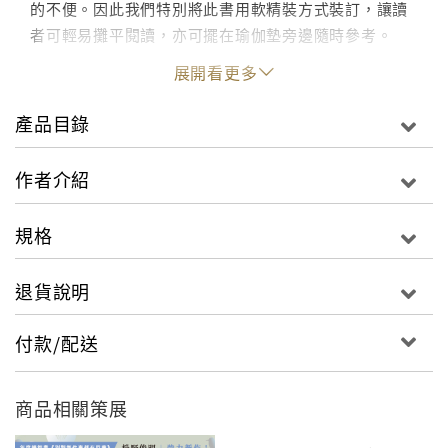
的不便。因此我們特別將此書用軟精裝方式裝訂，讓讀
者可輕易攤平閱讀，亦可擺在瑜伽墊旁邊隨時參考。
展開看更多
圖解式的目錄，讓您一眼就能看到各種體位法的姿勢。
而且還製作了詳細的中文索引與英文索引，幫助您利用
產品目錄
名稱也能快速找到體位法的位置。
作者介紹
● 專業又正確的真人示範
許多瑜伽書是採用插圖方式呈現，那與真正的人體動作
規格
還是有很大的差別，本書是由真人示範，模特兒本身就
擁有美國瑜伽聯盟的師資認證資格，務求動作的正確
退貨說明
性。特別邀請的監修者更具有美國瑜伽聯盟的進階師資
資格，讓本書內容更完善。
付款/配送
● 美麗的修鍊，跨越流派
瑜伽是個老少咸宜的運動，民眾可以從各種流派、不同
商品相關策展
難度中挑選適合自己的課程。隨著學習瑜伽的人口激