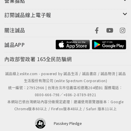
營業據點
訂閱誠品線上電子報
人體在保持固定體位、靜止不動時，體內的淋巴、血
液、內臟、氣 (生命的能量) 同樣會流動。本書因此記載
了許多能促進體內流動持續進行，同時正確維持體位的
關注誠品
訣竅。初學者剛開始做可能沒什麼感覺，但只要記住一
誠品APP
兩項重點，持之以恆，相信沒多久一定可「感同身
受」。
內政部警政署
165全民防騙網
請先從簡單的體位法練起，正確、仔細地持續練習。記
誠品線上eslite.com - powered by 誠品生活 / 誠品書店 / 誠品物流 | 誠品
住幾個重點，組合起來實行，就能提昇練習時的安全性
生活股份有限公司 (eslite Spectrum Corporation)
與速度，讓精神更集中，達到事半功倍的效果。相反
統一編號：27952966 | 台灣台北市信義區松德路204號B1 服務電話：
的，若用錯方法反覆練習，很有可能會受傷，因此若看
0800-666-798／+886-2-8789-8921
書中有不懂的地方，一定要詢問懂的朋友或是瑜伽老
本網站已依台灣網站內容分級規定處理｜建議使用瀏覽器版本：Google
師。願這本書能帶領你更愉快、舒適地進入瑜伽的世
Chrome版本60以上 / Firefox版本48以上 / Safari 版本11以上
界。
Passkey Pledge