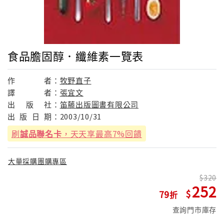
食品膽固醇．纖維素一覽表
作
者：
牧野直子
譯
者：
張宜文
出
版
社：
笛藤出版圖書有限公司
出
版
日
期：
2003/10/31
刷
誠品聯名卡
，天天享最高7%回饋
大量採購團購專區
320
252
79
查詢門市庫存