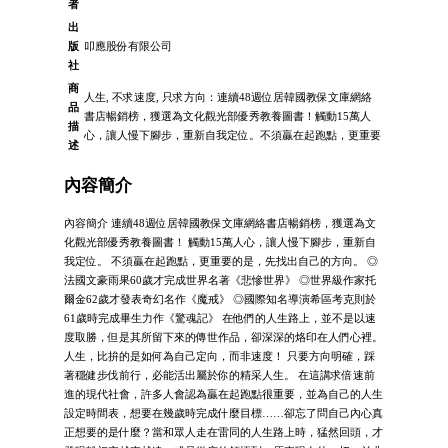
者
出
版
叩應股份有限公司
社
商
人生, 不求速度, 只求方向：連續48週位居韓國教保文庫網絡
品
書店暢銷榜，獲選為文化觀光部優秀教養圖書！觸動15萬人
描
心，讓人慢下腳步，重新自我定位。不須贏在起跑點，更重要
述
內容簡介
內容簡介 連續48週位居韓國教保文庫網絡書店暢銷榜，獲選為文
化觀光部優秀教養圖書！ 觸動15萬人心，讓人慢下腳步，重新自
我定位。 不須贏在起跑點，更重要的是，先找出自己的方向。 ◎
法國文豪雨果60歲才完成世界名著《悲慘世界》 ◎世界級作家托
爾金62歲才發表奇幻名作《魔戒》 ◎國際知名導演希區考克則於
61歲時完成畢生力作《驚魂記》 在他們的人生路上，並不是以速
度取勝，但是其所留下來的傳世作品，卻深深的烙印在人們心裡。
人生，比拚的是如何為自己定向，而非速度！ 只要方向明確，踩
著穩健步伐前行，必能活出屬於你的精采人生。 在這講求倍速前
進的現代社會，許多人會認為贏在起跑點很重要，並為自己的人生
設定時間表，想要在幾歲時完成什麼目標……卻忘了問自己內心真
正想要的是什麼？當和眾人走在雷同的人生路上時，猛然回頭，才