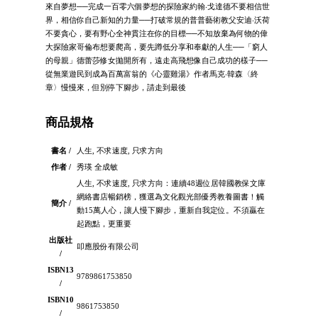
來自夢想──完成一百零六個夢想的探險家約翰‧戈達德不要相信世
界，相信你自己新知的力量──打破常規的普普藝術教父安迪‧沃荷
不要貪心，要有野心全神貫注在你的目標──不知放棄為何物的偉
大探險家哥倫布想要爬高，要先蹲低分享和奉獻的人生──「窮人
的母親」德蕾莎修女拋開所有，遠走高飛想像自己成功的樣子──
從無業遊民到成為百萬富翁的《心靈雞湯》作者馬克‧韓森〈終
章〉慢慢來，但別停下腳步，請走到最後
商品規格
書名 /
人生, 不求速度, 只求方向
作者 /
秀瑛 全成敏
人生, 不求速度, 只求方向：連續48週位居韓國教保文庫
網絡書店暢銷榜，獲選為文化觀光部優秀教養圖書！觸
簡介 /
動15萬人心，讓人慢下腳步，重新自我定位。不須贏在
起跑點，更重要
出版社
叩應股份有限公司
/
ISBN13
9789861753850
/
ISBN10
9861753850
/