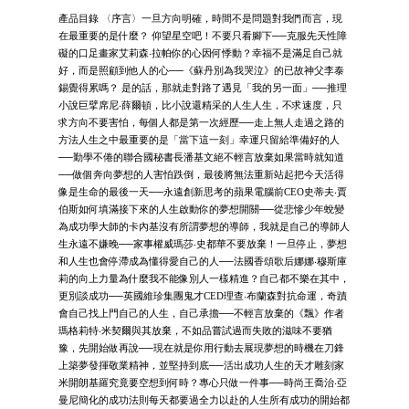
產品目錄 〈序言〉一旦方向明確，時間不是問題對我們而言，現
在最重要的是什麼？ 仰望星空吧！不要只看腳下──克服先天性障
礙的口足畫家艾莉森‧拉帕你的心因何悸動？幸福不是滿足自己就
好，而是照顧到他人的心──《蘇丹別為我哭泣》的已故神父李泰
錫覺得累嗎？ 是的話，那就走對路了遇見「我的另一面」──推理
小說巨擘席尼‧薛爾頓，比小說還精采的人生人生，不求速度，只
求方向不要害怕，每個人都是第一次經歷──走上無人走過之路的
方法人生之中最重要的是「當下這一刻」幸運只留給準備好的人
──勤學不倦的聯合國秘書長潘基文絕不輕言放棄如果當時就知道
──做個奔向夢想的人害怕跌倒，最後將無法重新站起把今天活得
像是生命的最後一天──永遠創新思考的蘋果電腦前CEO史蒂夫‧賈
伯斯如何填滿接下來的人生啟動你的夢想開關──從悲慘少年蛻變
為成功學大師的卡內基沒有所謂夢想的導師，我就是自己的導師人
生永遠不嫌晚──家事權威瑪莎‧史都華不要放棄！一旦停止，夢想
和人生也會停滯成為懂得愛自己的人──法國香頌歌后娜娜‧穆斯庫
莉的向上力量為什麼我不能像別人一樣精進？自己都不樂在其中，
更別談成功──英國維珍集團鬼才CED理查‧布蘭森對抗命運，奇蹟
會自己找上門自己的人生，自己承擔──不輕言放棄的《飄》作者
瑪格莉特‧米契爾與其放棄，不如品嘗試過而失敗的滋味不要猶
豫，先開始做再說──現在就是你用行動去展現夢想的時機在刀鋒
上築夢發揮敬業精神，並堅持到底──活出成功人生的天才雕刻家
米開朗基羅究竟要空想到何時？專心只做一件事──時尚王喬治‧亞
曼尼簡化的成功法則每天都要過全力以赴的人生所有成功的開始都