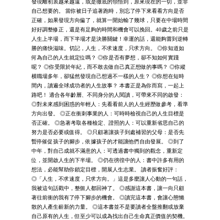
發現離初衷越來越遠，或是徹底的領悟到，原來現在的一切，並非
自己想要的。 當你被日子追著跑時，別忘了停下來看看方向是否
正確，如果發現方向偏了，就算一開始輸了幾球，只要在中場時間
好好調整修正，還是有足夠的時間和機會可以挽回。40歲之前只是
人生上半場，而下半場才是決勝關鍵！幸運的話，還能夠嘗到逆轉
勝的痛快滋味。切記，人生，不求速度，只求方向。 ◎你知道如
何為自己的人生就定位嗎？ ◎你是否有夢想，卻不知如何實踐
呢？ ◎你受限於年紀，而不敢去做自己真正想做的事嗎？ ◎你縱
横職場多年，卻猛然發現自己想過不一樣的人生？ ◎你想在短時
間內，讀遍全球成功者的人生故事？ 本書正是為你而寫，一起上
路吧！ 適合各年齡層、不同身分的人閱讀，可帶來不同的啟發：
◎對未來感到困惑的年輕人：先看看前人的人生經歷做參考，看準
方向出發。 ◎正在衝刺事業的人：可時時檢視自己的人生目標是
否正確。 ◎急著考取各種檢定、證照的人：可以重新省思自己的
努力是否必要或值得。 ◎只顧著讓孩子到處補習的父母：是否先
暫停催促孩子的腳步，依據孩子的才能讓他們自由發展。 ◎到了
中年，對自己成就不滿意的人：可透過書中獨到的觀念，重新定
位，並開啟人生的下半場。 ◎仍在徬徨中的人：書中許多有用的
想法，必能幫助你鎖定目標，開展人生志業。 讀者振奮好評：
◎「人生，不求速度，只求方向。」這是多麼讓人心動的一句話，
我被這句話戳中，整個人都回神了。 ◎感謝這本書，讓一向只顧
著往前衝的我有了停下腳步的機會。 ◎讀完這本書，會讓心態懶
散的人產生嶄新的力量。 ◎這本書並不是要讀者全盤推翻或放棄
自己原有的人生，但至少可以成為找出自己生命真正價值的契機。