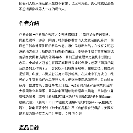
照著別人指示而活的人生並不有趣，也沒有意義。真心推薦給那些
不想活得像機器人一樣的現代人。
作者介紹
作者介紹 ■作者簡介秀瑛／수영國際律師，4歲與父母移民美國。
興趣是網球、游泳、閱讀，特別喜歡看富有人文意涵的紀錄片，因
而想了解非洲原住民的日常作息。原住民順應自然，在沒有文明惠
澤的地方生活，所以想了解對他們來說，幸福是什麼？非常敬重德
蕾莎修女與名演員奧黛麗‧赫本，目前正計畫退休之後到非洲擔任
志工。全成敏／전성민任職花旗銀行長達10年後，想著「這真的是
我想要的工作嗎？」，苦於找不到答案而離職。在那之後，獨自到
尼泊爾、印度、非洲旅行並努力尋找答案。在旅途中下定決心，往
後的人生都要擔任志工服務人群，便到神學院就讀三年。目前留在
蘇丹，救濟貧民，並從事志工活動。■譯者簡介陳宥汝畢業於台灣
大學國際企業學系，因為韓劇而開始對韓語產生興趣。目前擔任兼
職韓語譯者，譯有《新制JLPT日本語能力測驗N2聽解對策&amp;
模擬試題》《新制JLPT日本語能力測驗N2讀解對策&amp;模擬試
題》、韓劇原著小說《紳士的品格》及《自然學會雙母語，美國家
庭無壓力親子英文入門》等書。수영 전성민
產品目錄