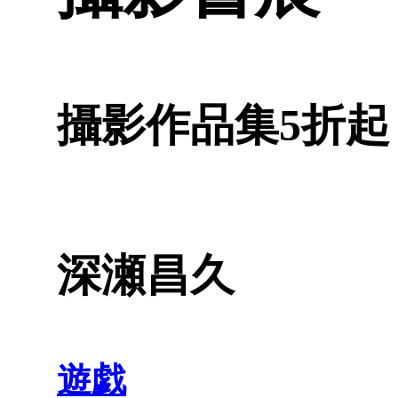
攝影作品集5折起
深瀬昌久
遊戯