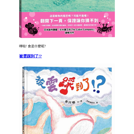
嘩啦! 會是什麼呢?
被雲踩到了!?