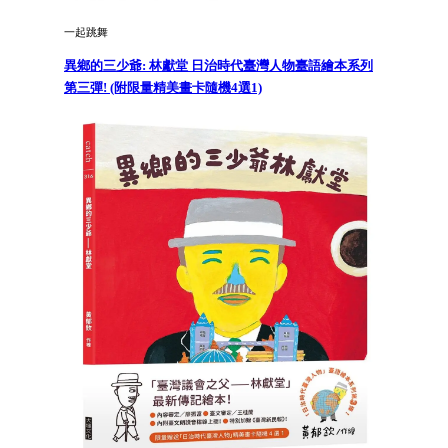
一起跳舞
異鄉的三少爺: 林獻堂 日治時代臺灣人物臺語繪本系列
第三彈! (附限量精美畫卡隨機4選1)