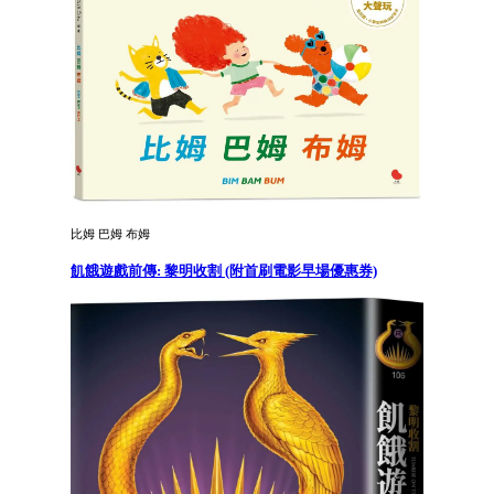
比姆 巴姆 布姆
飢餓遊戲前傳: 黎明收割 (附首刷電影早場優惠券)