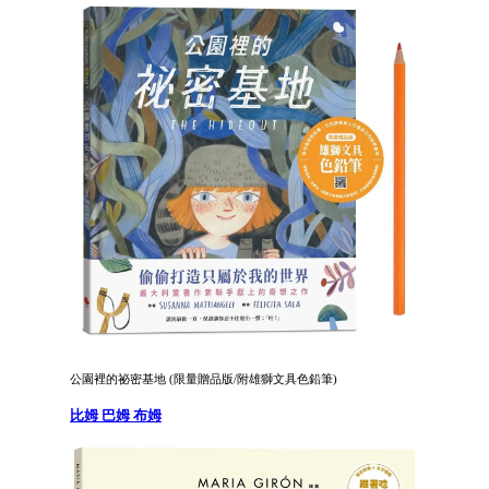
公園裡的祕密基地 (限量贈品版/附雄獅文具色鉛筆)
比姆 巴姆 布姆