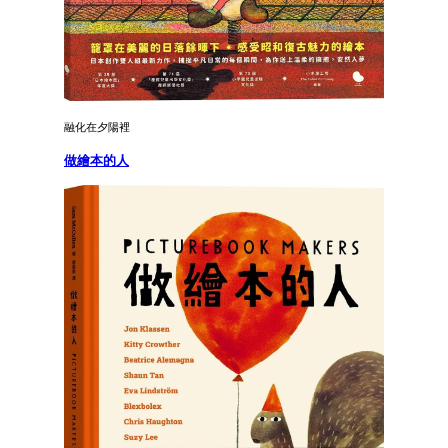
融化在夕陽裡
做繪本的人