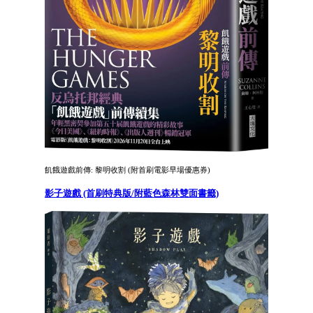
飢餓遊戲前傳: 黎明收割 (附首刷電影早場優惠券)
影子遊戲 (首刷特典版/附藍色森林雙面書籤)