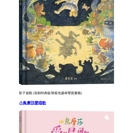
影子遊戲 (首刷特典版/附藍色森林雙面書籤)
小鳥摩莎愛唱歌