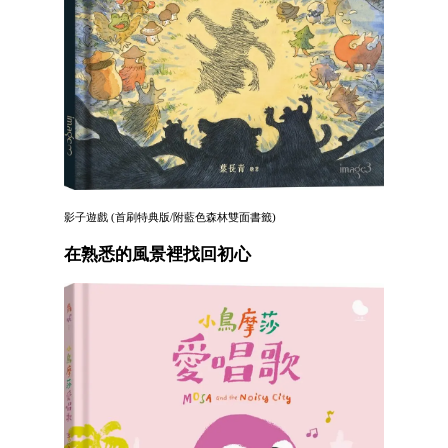
影子遊戲 (首刷特典版/附藍色森林雙面書籤)
在熟悉的風景裡找回初心