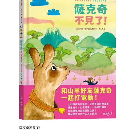
薩克奇不見了!