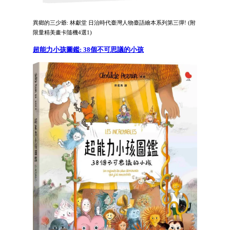
異鄉的三少爺: 林獻堂 日治時代臺灣人物臺語繪本系列第三彈! (附
限量精美畫卡隨機4選1)
超能力小孩圖鑑: 38個不可思議的小孩