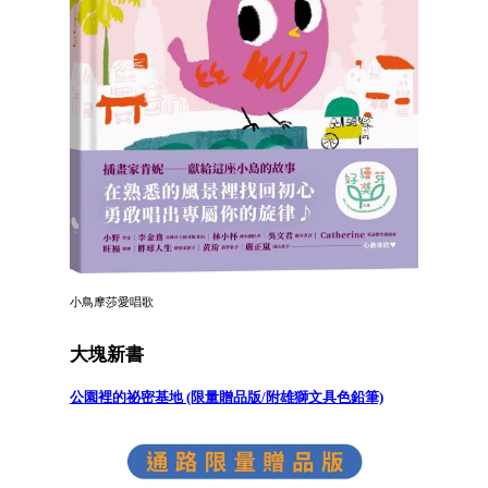
小鳥摩莎愛唱歌
大塊新書
公園裡的祕密基地 (限量贈品版/附雄獅文具色鉛筆)