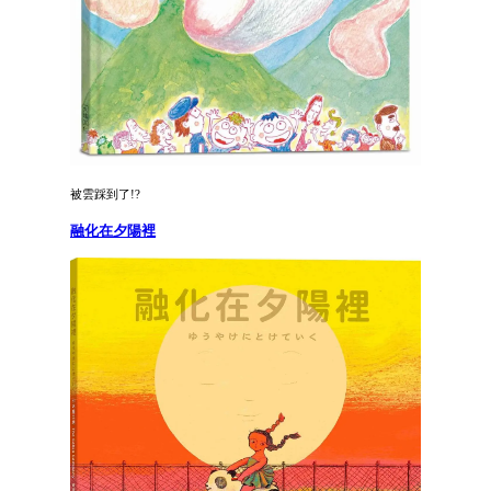
被雲踩到了!?
融化在夕陽裡