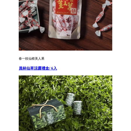
春一枝仙楂美人果
員林仙草涼露禮盒/ 6入