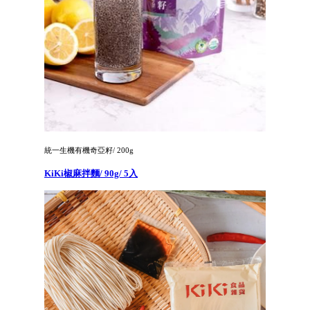
統一生機有機奇亞籽/ 200g
KiKi椒麻拌麵/ 90g/ 5入