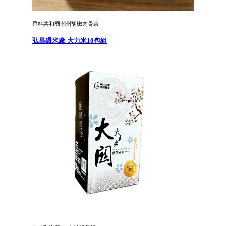
香料共和國潮州胡椒肉骨茶
弘昌碾米廠-大力米10包組