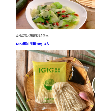
金椿紅花大菓茶花油/500ml
KiKi蔥油拌麵/ 90g/ 5入