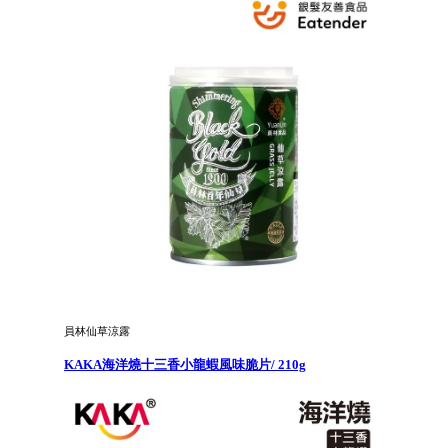
員林仙草涼露
KAKA海洋燒十三香小龍蝦風味脆片/ 210g