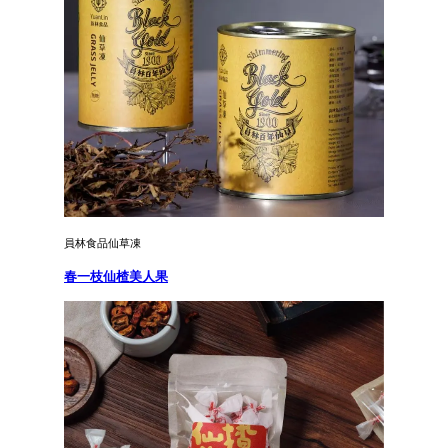
員林食品仙草凍
春一枝仙楂美人果