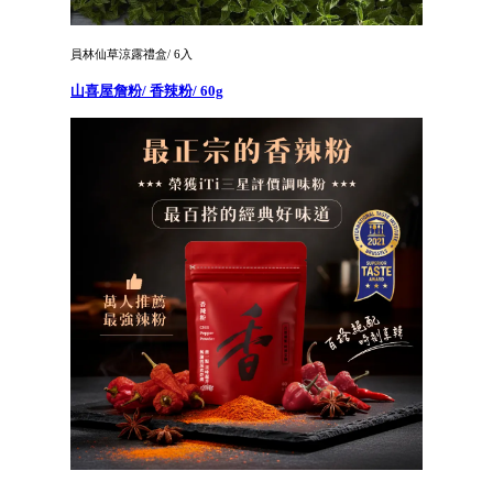
員林仙草涼露禮盒/ 6入
山喜屋詹粉/ 香辣粉/ 60g