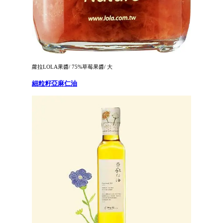
蘿拉LOLA果醬/ 75%草莓果醬/ 大
細粒籽亞麻仁油