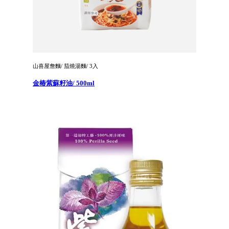
山喜屋詹麵/ 茄燒湯麵/ 3入
金椿紫蘇籽油/ 500ml