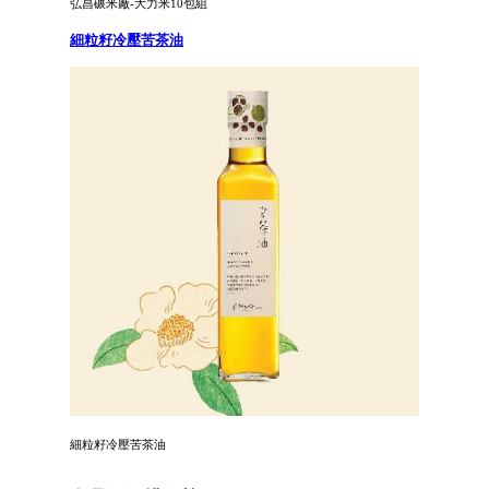
弘昌碾米廠-大力米10包組
細粒籽冷壓苦茶油
細粒籽冷壓苦茶油