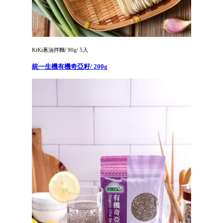
KiKi蔥油拌麵/ 90g/ 5入
統一生機有機奇亞籽/ 200g