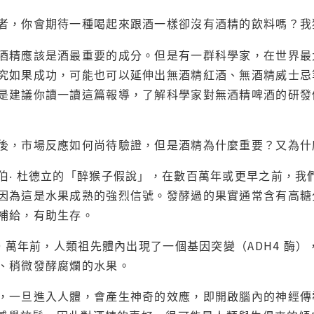
者，你會期待一種喝起來跟酒一樣卻沒有酒精的飲料嗎？我
酒精應該是酒最重要的成分。但是有一群科學家，在世界最
究如果成功，可能也可以延伸出無酒精紅酒、無酒精威士忌
是建議你讀一讀這篇報導，了解科學家對無酒精啤酒的研發
後，市場反應如何尚待驗證，但是酒精為什麼重要？又為什
伯‧ 杜德立的「醉猴子假說」，在數百萬年或更早之前，我
因為這是水果成熟的強烈信號。發酵過的果實通常含有高糖
補給，有助生存。
0 萬年前，人類祖先體內出現了一個基因突變（ADH4 酶
、稍微發酵腐爛的水果。
，一旦進入人體，會產生神奇的效應，即開啟腦內的神經傳