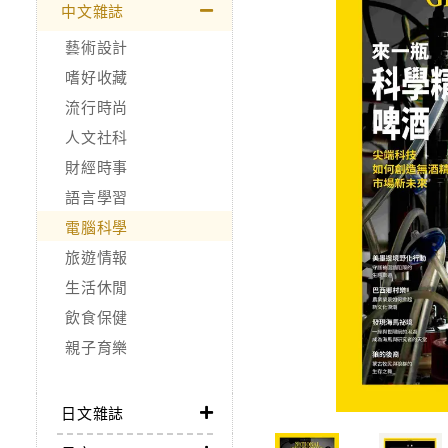
中文雜誌
藝術設計
嗜好收藏
流行時尚
人文社科
財經時事
語言學習
電腦科學
旅遊情報
生活休閒
飲食保健
親子育樂
日文雜誌