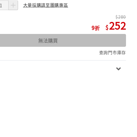
大量採購請至團購專區
280
252
9
無法購買
查詢門市庫存