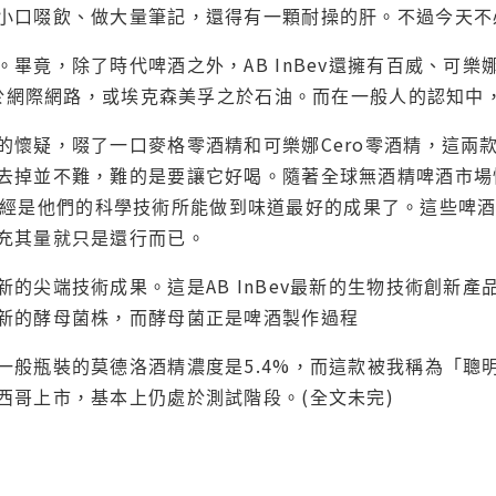
小口啜飲、做大量筆記，還得有一顆耐操的肝。不過今天不
。畢竟，除了時代啤酒之外，AB InBev還擁有百威、可
e之於網際網路，或埃克森美孚之於石油。而在一般人的認知
懷疑，啜了一口麥格零酒精和可樂娜Cero零酒精，這兩款是
掉並不難，難的是要讓它好喝。隨著全球無酒精啤酒市場快速成長，
而這些已經是他們的科學技術所能做到味道最好的成果了。這些
充其量就只是還行而已。
新的尖端技術成果。這是AB InBev最新的生物技術創新
新的酵母菌株，而酵母菌正是啤酒製作過程
一般瓶裝的莫德洛酒精濃度是5.4%，而這款被我稱為「聰明
西哥上市，基本上仍處於測試階段。(全文未完)