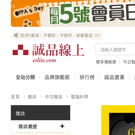
防詐3要訣：不聽信、不操作、掛斷電話
(詳)
禮享偶爸節
今日
全站分類
品牌旗艦館
排行榜
誠品選書
首頁
雜誌
中文雜誌
電腦科學
雜誌
雜誌嚴選