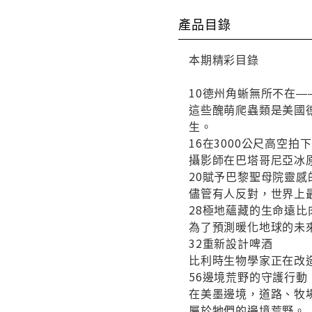
產品目錄
本期精彩目錄
10德州角蜥無所不在
這些醜萌爬蟲類是美國
生。
16在3000公尺高空拍
攝影師在巴塔哥尼亞冰
20賦予巴黎聖母院靈
儘管有人反對，世界上
28極地蘊藏的生命遠比
為了預測暖化地球的未
32重新設計啤酒
比利時生物學家正在改
56邊境荒野的守護行動
在美墨邊境，道路、牧
屬於牠們的邊境荒野。