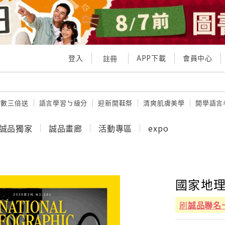
登入
APP下載
會員中心
註冊
點數三倍送
語言學習ㄅ級分
迎新開鞋祭
清爽肌膚美學
開學語言
誠品獨家
誠品畫廊
活動專區
expo
國家地理
刷
誠品聯名