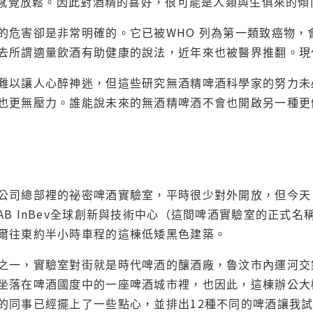
讓人感覺放鬆。因此對酒精的喜好，很可能是人類與生俱來的傾
的危害卻是非常明確的。它已被WHO 列為第一類致癌物
去所謂適量飲酒有助健康的說法，近年來也被醫界推翻。現
難以讓人心醉神迷，但這些研究無酒精啤酒科學家的努力未
也更無壓力。誰能說未來的無酒精啤酒不會也開啟另一種
公司總部裡的祕密啤酒實驗室，平時很少對外開放，但今天，安
AB InBev全球創新與技術中心（這間啤酒實驗室的正式
爾往東約半小時車程的這棟低矮黑色建築。
之一，實驗室對街就是時代啤酒的釀酒廠，魯汶市內運河交
坐落在啤酒國度中的一座啤酒城市裡，也因此，這棟辦公大
的同事已經擺上了一些點心，並排出12種不同的啤酒讓我