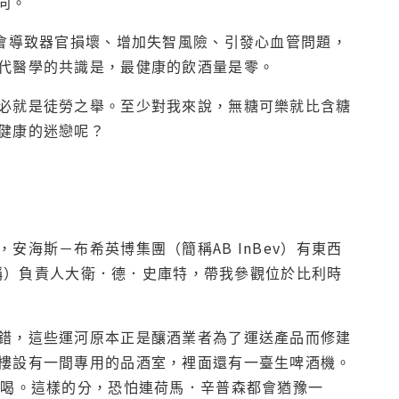
向。
，會導致器官損壞、增加失智風險、引發心血管問題，
代醫學的共識是，最健康的飲酒量是零。
必就是徒勞之舉。至少對我來說，無糖可樂就比含糖
更健康的迷戀呢？
海斯－布希英博集團（簡稱AB InBev）有東西
名稱）負責人大衛．德．史庫特，帶我參觀位於比利時
錯，這些運河原本正是釀酒業者為了運送產品而修建
樓設有一間專用的品酒室，裡面還有一臺生啤酒機。
試喝。這樣的分，恐怕連荷馬．辛普森都會猶豫一