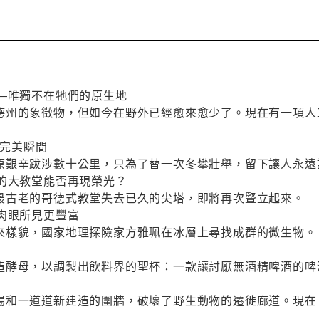
――唯獨不在牠們的原生地
德州的象徵物，但如今在野外已經愈來愈少了。現在有一項人
下完美瞬間
原艱辛跋涉數十公里，只為了替一次冬攀壯舉，留下讓人永遠
感的大教堂能否再現榮光？
最古老的哥德式教堂失去已久的尖塔，即將再次豎立起來。
肉眼所見更豐富
來樣貌，國家地理探險家方雅珮在冰層上尋找成群的微生物。
造酵母，以調製出飲料界的聖杯：一款讓討厭無酒精啤酒的啤
場和一道道新建造的圍牆，破壞了野生動物的遷徙廊道。現在