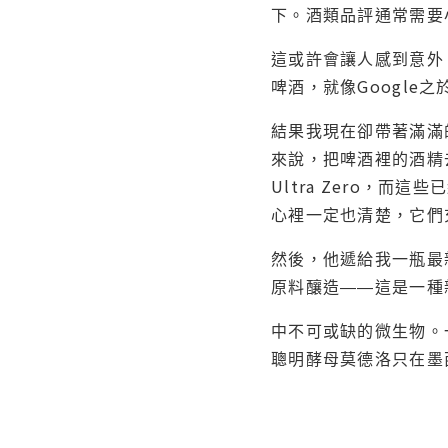
下。酒類品評通常需要
這或許會讓人感到意外
啤酒，就像Googl
結果我現在卻帶著滿滿的
來說，把啤酒裡的酒精去
Ultra Zero，
心裡一定也清楚，它們
然後，他遞給我一瓶最
原料釀造――這是一種
中不可或缺的微生物。
聰明酵母莫德洛只在墨