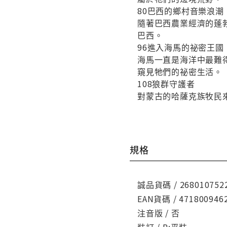
80巴西的鄉村音樂浪潮
隨著巴西農業經濟的蓬
巴西。
96進入海馬的祕密王國
海馬一直是海洋中最難
窺見牠們的祕密生活。
108狼群守護者
對蒙古的哈薩克族牧民
規格
誠品貨碼 / 268010752
EAN貨碼 / 471800946
注音版 / 否