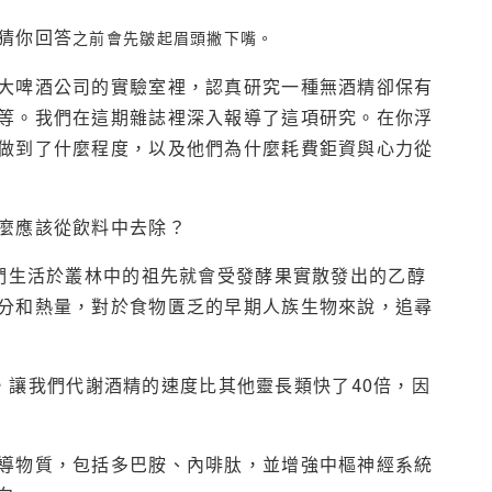
猜你回答
之前會先皺起眉頭撇下嘴。
大啤酒公司的實驗室裡，認真研究一種無酒精卻保有
等。我們在這期雜誌裡深入報導了這項研究。在你浮
做到了什麼程度，以及他們為什麼耗費鉅資與心力從
麼應該從飲料中去除？
們生活於叢林中的祖先就會受發酵果實散發出的乙醇
分和熱量，對於食物匱乏的早期人族生物來說，追尋
），讓我們代謝酒精的速度比其他靈長類快了40倍，因
導物質，包括多巴胺、內啡肽，並增強中樞神經系統