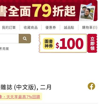
我的訂單
收藏商品
優惠券
誠品點
購物車(
)
0
考用展
雜誌 (中文版), 二月
卡
，天天享最高7%回饋