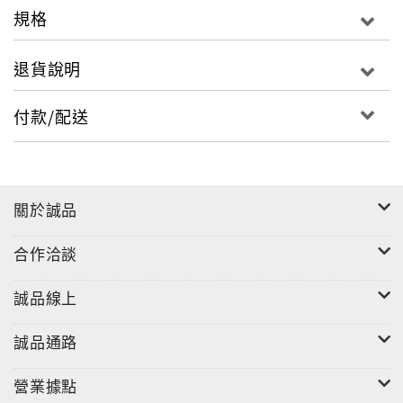
規格
匪，還出家差點成了和尚，但當他全心投入繪畫的那一
刻起，就把自己徹底丟進古人堆中。
退貨說明
別人臨摹是為了像，他不僅要像，還要逼肖如古。一張
畫臨不下十回，要達到閉上眼睛都能絲毫不差地將構
付款/配送
圖、筆法、氣韻默寫出來。他出入宋元、上攀隋唐，更
將仿古作到了以假亂真的程度。而且別忘了，要成為
「五百年來第一人」的作偽大師之前，必須先是個繪畫
高手和鑑定達人。正因對各家筆法風格如數家珍，才能
關於誠品
「演」誰像誰，讓自己的仿作堂而皇之走進各大博物
館。黃賓虹被他騙過，徐悲鴻被他瞞過，還戲耍過羅振
合作洽談
玉、張學良。那是被古人餵養到極致後，長出來的本
事。
誠品線上
所以回到那個問題：大師究竟是怎樣煉成的？
答案或許比我們想像的樸素：靠的是最笨的功夫和最清
誠品通路
醒的眼光。把每一位古人當作老師，老老實實地拜下
去，拜到「與古為徒」不再是一句漂亮話。然後時時保
營業據點
持警醒，知道這些古人不只是臨摹的範本，更是你生涯