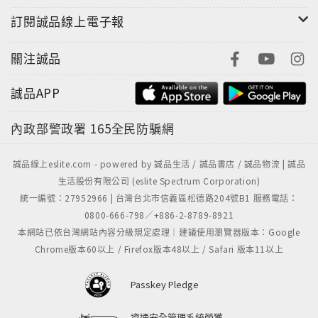
裡最大的對手。「血戰古人」是一場真正的廝殺，畫家
訂閱誠品線上電子報
要衝進去，把古人學透、打透，再從中殺出一條自己的
生路。
關注誠品
這段歲月沒有敦煌的傳奇，沒有潑彩的驚豔，沒有畢卡
索的話題。但對今天的創作者來說，它或許比那些高光
誠品APP
時刻更值得一看。因為它告訴我們一件事：所謂天才，
不是憑空掉下來的。是在無數個無人看見的日子裡，把
內政部警政署
165全民防騙網
自己扔進傳統裡，一筆一筆地磨，一張一張地看，直到
那些古人的魂魄，終於長成自己的骨血。當你擁有自如
誠品線上eslite.com - powered by 誠品生活 / 誠品書店 / 誠品物流 | 誠品
調度筆墨的能力，一位畫家最渴望的「自我面貌」已站
生活股份有限公司 (eslite Spectrum Corporation)
在不遠處等待，這就是早歲奮勇血戰後換來的自由。
統一編號：27952966 | 台灣台北市信義區松德路204號B1 服務電話：
0800-666-798／+886-2-8789-8921
本網站已依台灣網站內容分級規定處理｜建議使用瀏覽器版本：Google
Chrome版本60以上 / Firefox版本48以上 / Safari 版本11以上
Passkey Pledge
資通安全管理系統榮獲