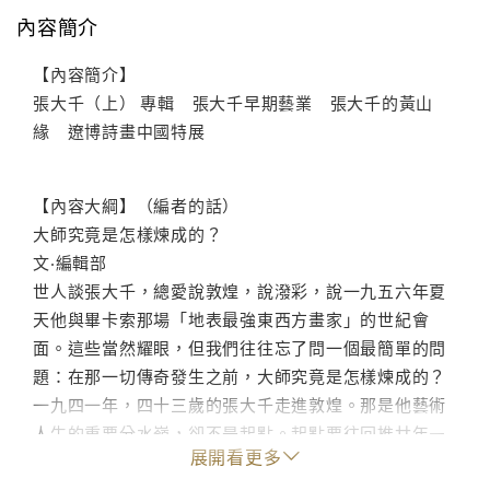
內容簡介
【內容簡介】
張大千（上） 專輯 張大千早期藝業 張大千的黃山
緣 遼博詩畫中國特展
【內容大綱】（編者的話）
大師究竟是怎樣煉成的？
文‧編輯部
世人談張大千，總愛說敦煌，說潑彩，說一九五六年夏
天他與畢卡索那場「地表最強東西方畫家」的世紀會
面。這些當然耀眼，但我們往往忘了問一個最簡單的問
題：在那一切傳奇發生之前，大師究竟是怎樣煉成的？
一九四一年，四十三歲的張大千走進敦煌。那是他藝術
人生的重要分水嶺，卻不是起點。起點要往回推廿年—
展開看更多
一個年輕人，在上海拜入曾熙、李瑞清門下。這個生平
自謂「一生最識江湖大」的四川老鄉，年輕時當過土