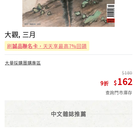
大觀, 三月
刷
誠品聯名卡
，天天享最高7%回饋
大量採購團購專區
180
162
9
查詢門市庫存
中文雜誌推薦