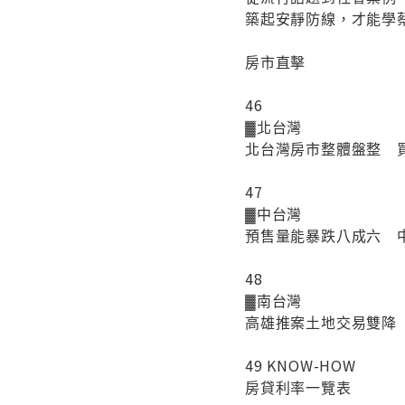
築起安靜防線，才能學
房市直擊
46
▓北台灣
北台灣房市整體盤整 
47
▓中台灣
預售量能暴跌八成六 
48
▓南台灣
高雄推案土地交易雙降
49 KNOW-HOW
房貸利率一覽表