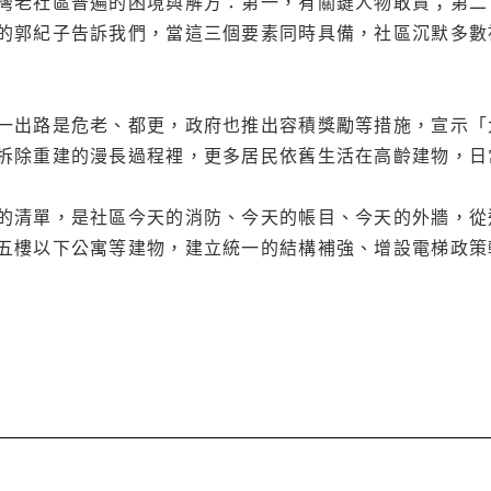
灣老社區普遍的困境與解方：第一，有關鍵人物敢責；第二
的郭紀子告訴我們，當這三個要素同時具備，社區沉默多數
一出路是危老、都更，政府也推出容積獎勵等措施，宣示「
拆除重建的漫長過程裡，更多居民依舊生活在高齡建物，日
的清單，是社區今天的消防、今天的帳目、今天的外牆，從
五樓以下公寓等建物，建立統一的結構補強、增設電梯政策