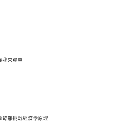
你我來買單
量背離挑戰經濟學原理