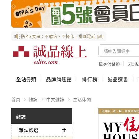
防詐3要訣：不聽信、不操作、掛斷電話
(詳)
禮享偶爸節
今日
全站分類
品牌旗艦館
排行榜
誠品選書
首頁
雜誌
中文雜誌
生活休閒
雜誌
雜誌嚴選