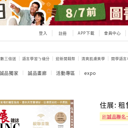
登入
APP下載
會員中心
註冊
點數三倍送
語言學習ㄅ級分
迎新開鞋祭
清爽肌膚美學
開學語言
誠品獨家
誠品畫廊
活動專區
expo
住展: 租
刷
誠品聯名