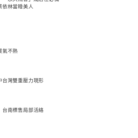
蔡依林當睡美人
買氣不熱
中台灣雙重壓力現形
 台南標售局部活絡