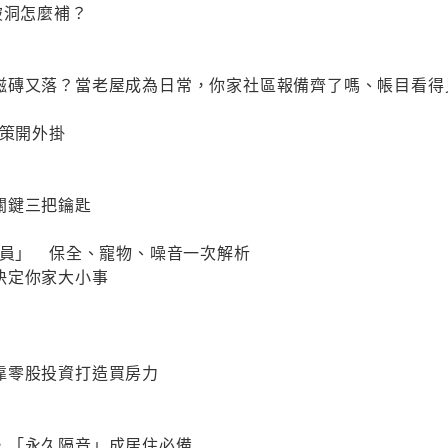
破洞怎麼補？
磁磚又落？當老屋成為日常，你家社區報備齊了嗎、帳目看得
政策開外掛
關鍵三把鑰匙
委員」 保全、寵物、噪音一次解析
決定你家大小事
靠零股投資打造買房力
，「永久隔音」成居住必備