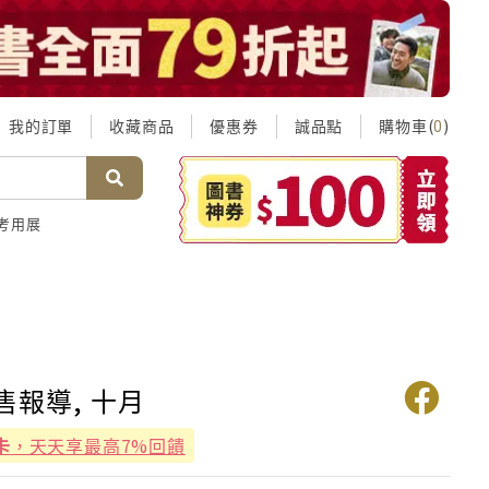
我的訂單
收藏商品
優惠券
誠品點
購物車(
)
0
考用展
售報導, 十月
卡
，天天享最高7%回饋