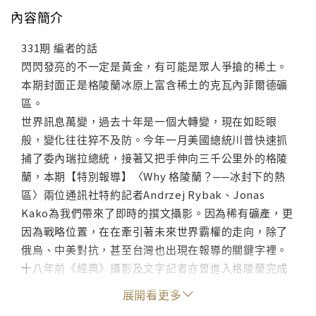
內容簡介
331期 編者的話
閃閃發亮的不一定是黃金，有可能是眾人爭搶的稀土。
本期封面正是格陵蘭冰原上富含稀土的克瓦內菲爾德礦
區。
世界訊息萬變，過去十年是一個大轉變，現在如眨眼
般，變化往往猝不及防。今年一月美國總統川普快速抓
捕了委內瑞拉總統，接著又把手伸向三千公里外的格陵
蘭，本期【特別報導】〈Why 格陵蘭？──冰封下的熱
區〉兩位通訊社特約記者Andrzej Rybak、Jonas
Kako為我們帶來了即時的撰文攝影。因為稀有礦產，更
因為戰略位置，在在牽引著未來世界霸權的走向，除了
俄烏、中美對抗，甚至台灣也出現在報導的關鍵字裡。
十八年前《經典》攝影及文字記者亦曾進入格陵蘭完成
【大島系列】報導，彼時的格陵蘭白雪皚皚，寧謐平
展開看更多
和。當時的文字曾感嘆「聲音和拳頭決定誰是中心」，