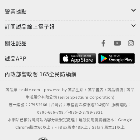
生味〉來到北埔與恆春半島採訪劉還月。早年他活躍於
台灣民主運動以及民俗文藝圈，之後鑽進客家及平埔族
營業據點
群的田野踏查，原本以為牡丹社事件與矮黑人研究是他
餘生必須完成的名山事業，想不到，最終發現自己的天
訂閱誠品線上電子報
命還是回歸故鄉北埔，讓獨特的酸柑茶文化傳承下去。
儘管前半生與後半生有截然不同的奮鬥目標，劉還月的
關注誠品
人生也彷如歷經九蒸九晒後的酸柑茶，醇厚樸實的後發
誠品APP
酵滋味，令人回味再三。
內政部警政署
165全民防騙網
誠品線上eslite.com - powered by 誠品生活 / 誠品書店 / 誠品物流 | 誠品
生活股份有限公司 (eslite Spectrum Corporation)
統一編號：27952966 | 台灣台北市信義區松德路204號B1 服務電話：
0800-666-798／+886-2-8789-8921
本網站已依台灣網站內容分級規定處理｜建議使用瀏覽器版本：Google
Chrome版本60以上 / Firefox版本48以上 / Safari 版本11以上