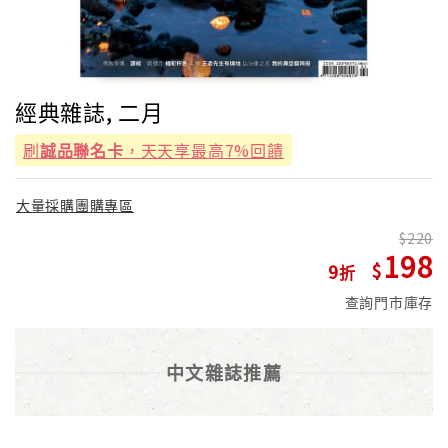
經典雜誌, 二月
刷
誠品聯名卡
，天天享最高7%回饋
大量採購團購專區
220
198
9
查詢門市庫存
中文雜誌推薦