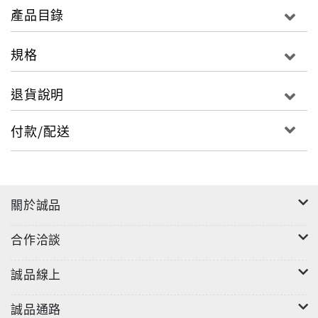
認為格陵蘭這個安靜的北極島嶼，無疑是邊陲中的邊
產品目錄
陲。孰知，今日這個遙遠又冰天雪地的邊陲大島，竟成
為世人的熱搜，兵家必爭。
規格
世界和平眾人祈願，如何才能化干戈為玉帛？這一期
《經典》【技藝台灣】〈械鬥轉文鬥的百年見證──極致
退貨說明
的斗燈技藝〉提供了另類解方，早期台灣島上有激烈的
漳泉械鬥，在基隆則將這種拚鬥從武轉文，一樣是拚死
付款/配送
拚活，但大家拚的是誰的斗燈技藝最出采，不論勝敗，
都為世界留下了美妙的文化資產。
【安老想望】〈王老先生有塊地──無子西瓜有後愛〉這
次來到台灣最大的社會住宅訪「無子西瓜基金會」談獨
關於誠品
老生活。【台灣新住民】〈點亮異鄉──緬甸移民的離散
與扎根〉由緬甸華人也是《經典》撰述的張興祥，帶大
合作洽談
家深入有「小緬甸」之稱的華新街，了解他們從異鄉融
入台灣的種種動人故事。
誠品線上
從文稿召集到編務執行，其實我最喜歡的還是單純的採
訪工作，這一期【有故事的人】〈究真──九蒸九晒的人
誠品通路