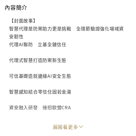
內容簡介
【封面故事】
智慧代理是防禦助力更是挑戰 全環節驗證強化場域資
安韌性
代理AI聯防 立基全鏈信任
代理式智慧打造防禦新生態
可信基礎造就邊緣AI安全生態
智慧感知結合零信任固若金湯
資安融入研發 接招歐盟CRA
善用AI優勢加固場域安全
展開看更多