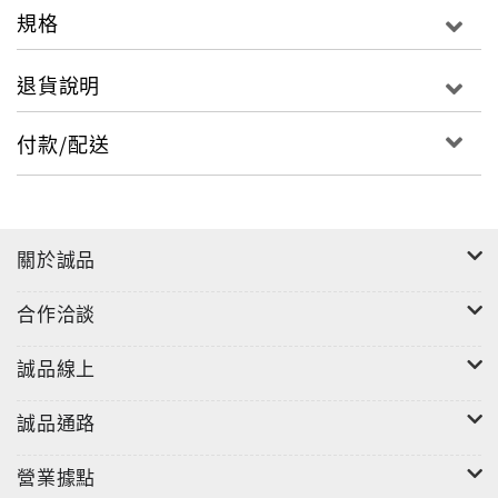
零時差守備打造資安韌性
規格
退貨說明
【深度學習】
涵蓋虛機全生命週期 部署異動監控備援一條龍
付款/配送
活用PowerShell腳本 高效自動管理Hyper-V
【技術論壇】
關於誠品
更貼近使用者可在筆電運作 生成模型部署回歸本地推
論
合作洽談
雲延遲隱私連線費用高 AI落地用戶裝置端成解方
誠品線上
不可變更模式防範破壞 迅速災難復原強化資料韌性
vSAN9原生快照上線 保護關鍵VM營運服務
誠品通路
登入成功就通知並記錄 連續失敗則暫封防暴力破解
營業據點