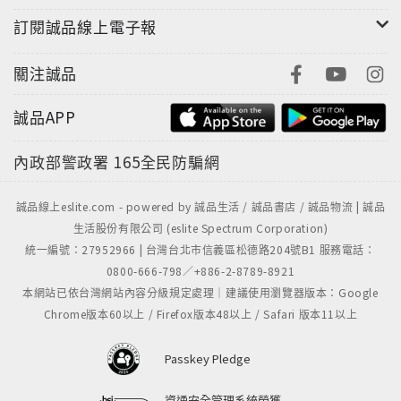
善用Linux內建PAM機制 強化SSH安全防護
訂閱誠品線上電子報
從瀏覽器Cookie到伺服器Session 盤點兩基礎技術風
關注誠品
險
弱會話識別ID易猜穿 網站登入後連線恐遭劫持
誠品APP
內政部警政署
165全民防騙網
【名家專欄】
企業競爭力的五個新指標
誠品線上eslite.com - powered by 誠品生活 / 誠品書店 / 誠品物流 | 誠品
生活股份有限公司 (eslite Spectrum Corporation)
把笨水管變成AI創新底氣
統一編號：27952966 | 台灣台北市信義區松德路204號B1 服務電話：
0800-666-798／+886-2-8789-8921
雙軌模式解生成式AI困局
本網站已依台灣網站內容分級規定處理｜建議使用瀏覽器版本：Google
Chrome版本60以上 / Firefox版本48以上 / Safari 版本11以上
早一步為合規AI做好準備
Passkey Pledge
資安韌性從特權管理開始
資通安全管理系統榮獲