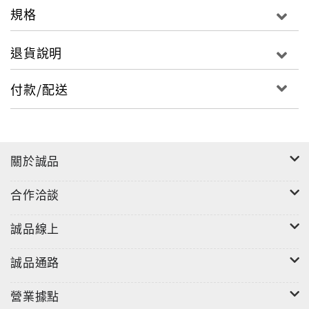
而是企業發展的必然方向。
規格
本期封面故事聚焦高科技、傳統製造、紡織、美妝等領
退貨說明
域，介紹使用或發明永續材料的頂尖企業，他們不再僅
以製造為本，而是積極創造綠色價值。這些企業的行
付款/配送
動，不僅回應訂單、法規與ESG 的需求，更展現對未來
市場的前瞻布局。企業開始以創新材料為語言，以循環
設計為筆觸，描繪出一幅兼具環境責任與文化深度的產
業新圖像。
關於誠品
透過資源整合、跨界合作與在地特色應用，臺灣展現出
技術力與永續思維的融合，讓綠色不再只是口號，而是
合作洽談
可實踐的競爭力。綠色轉型不僅改變了產品的樣貌，更
重塑企業的角色與使命，讓「製造」成為「價值」的起
誠品線上
點，也讓臺灣在全球綠色供應鏈中占有一席之地。
臺灣產業正以創新與永續為核心，從製程到材料全面轉
誠品通路
型，展現兼具韌性與前瞻的競爭力。掌握製程使用永續
材料，是產業升級的契機，也是為全球永續發展注入臺
營業據點