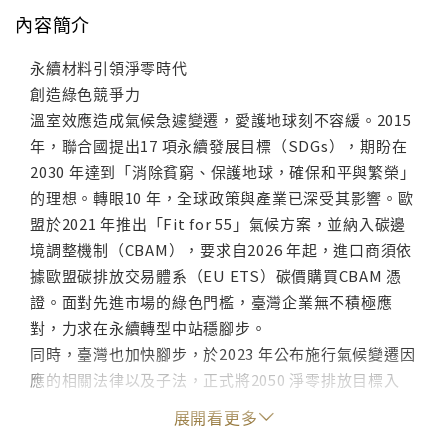
內容簡介
永續材料引領淨零時代
創造綠色競爭力
溫室效應造成氣候急遽變遷，愛護地球刻不容緩。2015
年，聯合國提出17 項永續發展目標（SDGs），期盼在
2030 年達到「消除貧窮、保護地球，確保和平與繁榮」
的理想。轉眼10 年，全球政策與產業已深受其影響。歐
盟於2021 年推出「Fit for 55」氣候方案，並納入碳邊
境調整機制（CBAM），要求自2026 年起，進口商須依
據歐盟碳排放交易體系（EU ETS）碳價購買CBAM 憑
證。面對先進市場的綠色門檻，臺灣企業無不積極應
對，力求在永續轉型中站穩腳步。
同時，臺灣也加快腳步，於2023 年公布施行氣候變遷因
應的相關法律以及子法，正式將2050 淨零排放目標入
法，2025 年已啟動碳費制度，並將於2026 年開始申報
展開看更多
與繳費。在法規與國際要求下，綠色永續不再是選項，