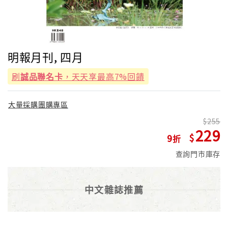
明報月刊, 四月
刷
誠品聯名卡
，天天享最高7%回饋
大量採購團購專區
255
229
9
查詢門市庫存
中文雜誌推薦