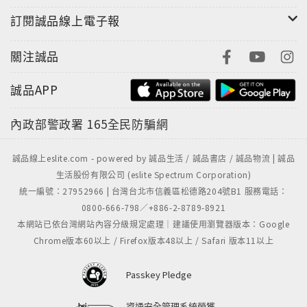
訪。
訂閱誠品線上電子報
「上次參展時，商機媒合洽談會一天頂多兩、三組，
但這次暴增十倍，一天就有二十組以上，人潮真的很誇
關注誠品
張。」一位參展業者興奮的向商周說。
誠品APP
拚軍工頂規，毛利高出至少一成
有助傳產甩低利潤、低薪困境
內政部警政署
165全民防騙網
更令人驚喜的是，這場展覽成了台灣傳「慘」拚轉型
誠品線上eslite.com - powered by 誠品生活 / 誠品書店 / 誠品物流 | 誠品
升級的最佳戰場，「其實很多傳產業者發現，軍工就是
生活股份有限公司 (eslite Spectrum Corporation)
產業升級的機會。」中科院副院長程一誠表示。
統一編號：27952966 | 台灣台北市信義區松德路204號B1 服務電話：
軍工的標準是頂規，毛利也最好，舉例來說，大型鍛
0800-666-798／+886-2-8789-8921
鋼品廠南隆鋼鐵、紡織成衣廠台灣百和、手工安全鞋廠
本網站已依台灣網站內容分級規定處理｜建議使用瀏覽器版本：Google
得裕盛業、工具機廠元精精密，這些傳產業者紛紛投入
Chrome版本60以上 / Firefox版本48以上 / Safari 版本11以上
國防工業展，不約而同指出：儘管軍工供應鏈技術門檻
高，但軍用品價格往往是民用品的數倍，毛利率也高出
Passkey Pledge
至少一成，不僅有助於突破傳產低利潤、低薪困境，更
是企業升級轉型的實戰場。
資通安全管理系統榮獲