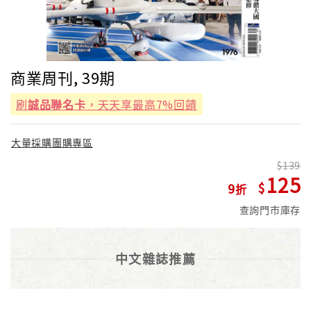
商業周刊, 39期
刷
誠品聯名卡
，天天享最高7%回饋
大量採購團購專區
139
125
9
查詢門市庫存
中文雜誌推薦