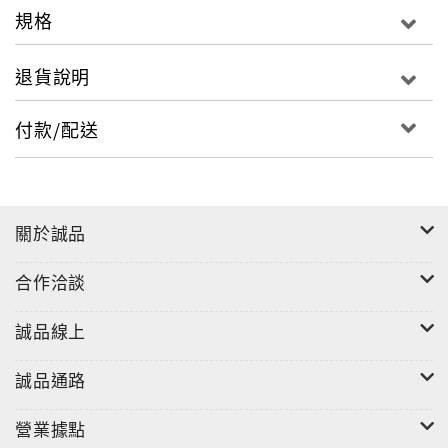
這個已邁入第三十四年的老展覽，長年在業界眼中是
規格
冷門場次——過去多由國防部及其標案相關的台灣廠商
參與，海外業者多半意在推銷軍購給台灣，展場規模小
退貨說明
至連南港展覽館一層都填不滿，以前單論規模，別說電
腦、半導體展，連工具機、自行車展也比不上。
付款/配送
任誰也沒想到，在台灣軍工產業的國際關注度飆升
下，它竟迎來冷衙門被燒成熱灶的巨變。
這回吸引了多達十五國、四百九十家業者參展、攤位
數達一千五百個，展出規模較上屆成長逾七成，創歷屆
關於誠品
最大，而且短短三天展期，包含合作開發、委託代工、
成品採購等，就累積促成逾兩億美元（約合新台幣六十
合作洽談
億元）合作商機，也創歷屆新高。
我們實際走進展場內，飛彈、坦克、無人機、無人船
誠品線上
等各式軍武攤位前，都有洶湧的參觀人潮，同時不時能
聽到外國買家用濃厚歐洲腔英文向台灣企業洽詢產品細
誠品通路
節，更誇張的是，有部分攤商因為顧客詢問熱烈，座無
虛席，還要向隔壁業者借桌椅，才能讓記者坐下來採
營業據點