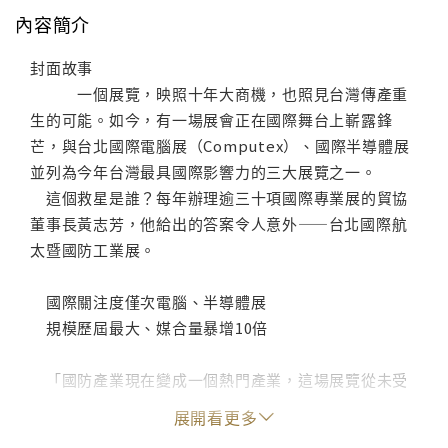
內容簡介
封面故事
一個展覽，映照十年大商機，也照見台灣傳產重
生的可能。如今，有一場展會正在國際舞台上嶄露鋒
芒，與台北國際電腦展（Computex）、國際半導體展
並列為今年台灣最具國際影響力的三大展覽之一。
這個救星是誰？每年辦理逾三十項國際專業展的貿協
董事長黃志芳，他給出的答案令人意外——台北國際航
太暨國防工業展。
國際關注度僅次電腦、半導體展
規模歷屆最大、媒合量暴增10倍
「國防產業現在變成一個熱門產業，這場展覽從未受
到如此高度的國際關注，今年僅次於電腦展、半導體
展開看更多
展。」黃志芳說。