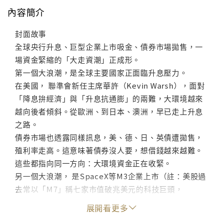
內容簡介
封面故事
全球央行升息、巨型企業上市吸金、債券市場拋售，一
場資金緊縮的「大走資潮」正成形。
第一個大浪潮，是全球主要國家正面臨升息壓力。
在美國， 聯準會新任主席華許（Kevin Warsh），面對
「降息拚經濟」與「升息抗通膨」的兩難，大環境越來
越向後者傾斜。從歐洲、到日本、澳洲，早已走上升息
之路。
債券市場也透露同樣訊息，美、德、日、英債遭拋售，
殖利率走高。這意味著債券沒人要，想借錢越來越難。
這些都指向同一方向：大環境資金正在收緊。
另一個大浪潮， 是SpaceX等M3企業上市（註：美股過
去常以「M7」稱七家市值破兆美元的科技巨頭，
SpaceX、OpenAI、Anthropic預估一上市就是兆級企
展開看更多
業，故以下簡稱「M3」），它們宛如黑洞將市場大部分