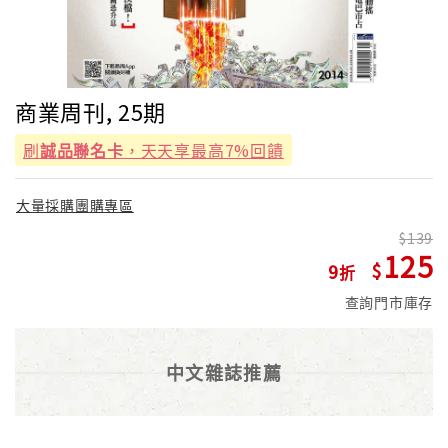
商業周刊, 25期
刷
誠品聯名卡
，天天享最高7%回饋
大量採購團購專區
139
125
9
查詢門市庫存
中文雜誌推薦