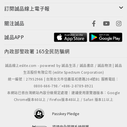
來外資累計賣超台股新台幣七千億元。
訂閱誠品線上電子報
學術上有一個「 馬太效應」，出自《聖經》的《馬太福
音》：「凡有的，還要加給他，叫他有餘；凡沒有的，
關注誠品
連他所有的， 也要奪去。」
SpaceX等巨型企業像黑洞把市場大部分資金吸走；至
誠品APP
於中小企業、新興國家，本已先天不足，如今手上僅有
的資金，也被奪去供養那些龍頭。
內政部警政署
165全民防騙網
在這場「大走資潮」下，人們只能順應潮流，能做的就
是「取捨」：重新設定價值排序，將更有限資源，投入
誠品線上eslite.com - powered by 誠品生活 / 誠品書店 / 誠品物流 | 誠品
在最迫切、最有回報希望的項目。
生活股份有限公司 (eslite Spectrum Corporation)
短期內，這三大IPO案會對市場產生磁吸效應。對先前
統一編號：27952966 | 台灣台北市信義區松德路204號B1 服務電話：
漲幅過快的股票，其股價可能面臨壓力。
0800-666-798／+886-2-8789-8921
但投資人也要知道：當這些公司募得巨量資金後，勢必
本網站已依台灣網站內容分級規定處理｜建議使用瀏覽器版本：Google
擴大資本支出，購買更多晶片、興建更多資料中心，或
Chrome版本60以上 / Firefox版本48以上 / Safari 版本11以上
投入更多太空基礎建設。
這些支出不只是他們上游供應商的機會，例如輝達、
Passkey Pledge
Google等企業將直接受惠，對台灣硬體供應鏈而言，也
是值得關注的成長動能。
資通安全管理系統榮獲