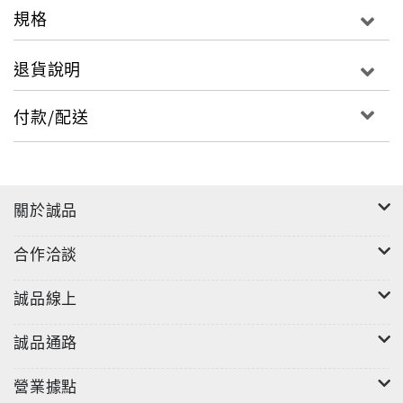
資金吸走。
規格
馬斯克的SpaceX六月十二日上市，當天市值就突破兩
兆美元，成為史上最大規模IPO（首次公開發行），如
退貨說明
今已超越台積電，成為全球市值第六大公司；後續還有
OpenAI、Anthropic兩家AI巨頭等著上市。
付款/配送
當人們爭相將資金投入這幾家巨頭，其他項目能分到的
錢就變少了，「這會吸乾市場上所有的氧氣。」國際金
融研究機構合併市場（Mergermarket）主管克爾
（Samuel Kerr）如此評論。
關於誠品
這個衝擊將逐漸顯現。由於排擠效應，歐洲的IPO市
場，將因此資金不足；那些尚在成長的新創企業，恐也
合作洽談
將面臨資金斷炊。
它甚至還影響到國家層面。印度因為在這波熱潮中沾不
誠品線上
到邊，於是外資撤出，股匯雙殺。
近來受惠於AI浪潮的東亞經濟體，也無法倖免。日圓對
誠品通路
美元匯率近期貶破一美元兌一百六十日圓；韓元對美元
創十七年新低。身為AI供應鏈核心之一的台灣，今年以
營業據點