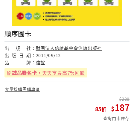
順序圖卡
出
版
社：
財團法人信誼基金會信誼出版社
出
版
日
期：
2011/09/12
品
牌：
信誼
刷
誠品聯名卡
，天天享最高7%回饋
大量採購團購專區
220
187
85
查詢門市庫存