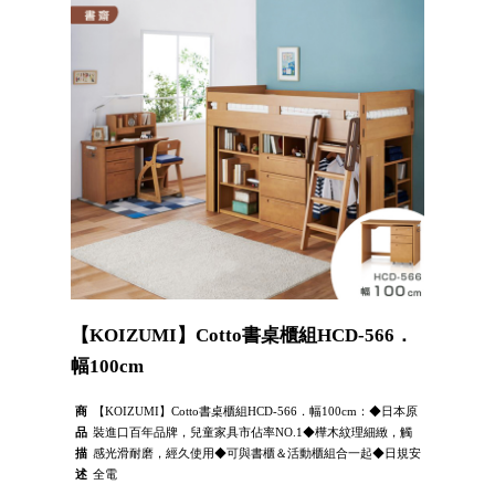
【KOIZUMI】Cotto書桌櫃組HCD-566．
幅100cm
商
【KOIZUMI】Cotto書桌櫃組HCD-566．幅100cm：◆日本原
品
裝進口百年品牌，兒童家具市佔率NO.1◆樺木紋理細緻，觸
描
感光滑耐磨，經久使用◆可與書櫃＆活動櫃組合一起◆日規安
述
全電