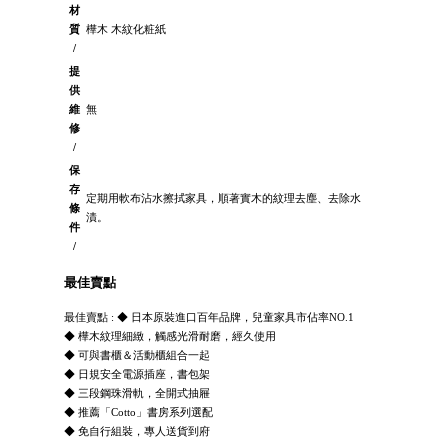
材
質
樺木 木紋化粧紙
/
提
供
維
無
修
/
保
存
定期用軟布沾水擦拭家具，順著實木的紋理去塵、去除水
條
漬。
件
/
最佳賣點
最佳賣點 : ◆ 日本原裝進口百年品牌，兒童家具市佔率NO.1
◆ 樺木紋理細緻，觸感光滑耐磨，經久使用
◆ 可與書櫃＆活動櫃組合一起
◆ 日規安全電源插座，書包架
◆ 三段鋼珠滑軌，全開式抽屜
◆ 推薦「Cotto」書房系列選配
◆ 免自行組裝，專人送貨到府