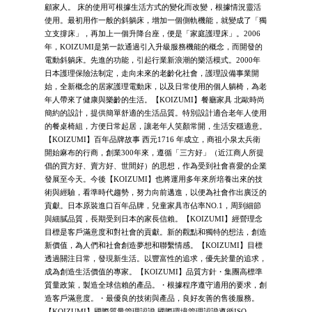
顧家人。 床的使用可根據生活方式的變化而改變，根據情況靈活
使用。最初用作一般的斜躺床，增加一個側軌機能，就變成了「獨
立支撐床」，再加上一個升降台座，便是「家庭護理床」。2006
年，KOIZUMI是第一款通過引入升級服務機能的概念，而開發的
電動斜躺床。先進的功能，引起行業新浪潮的樂活模式。2000年
日本護理保險法制定，走向未來的老齡化社會，護理設備事業開
始，全新概念的居家護理電動床，以及日常使用的個人躺椅，為老
年人帶來了健康與樂齡的生活。【KOIZUMI】餐廳家具 北歐時尚
簡約的設計，提供簡單舒適的生活品質。特別設計適合老年人使用
的餐桌椅組，方便日常起居，讓老年人笑顏常開，生活安穩適意。
【KOIZUMI】百年品牌故事 西元1716 年成立，商祖小泉太兵衛
開始麻布的行商，創業300年來，遵循「三方好」（近江商人所提
倡的買方好、賣方好、世間好）的思想，作為受到社會喜愛的企業
發展至今天。今後【KOIZUMI】也將運用多年來所培養出來的技
術與經驗，看準時代趨勢，努力向前邁進，以便為社會作出廣泛的
貢獻。日本原裝進口百年品牌，兒童家具市佔率NO.1，周到細節
與細膩品質，長期受到日本的家長信賴。【KOIZUMI】經營理念
目標是客戶滿意度和對社會的貢獻。新的觀點和獨特的想法，創造
新價值，為人們和社會創造夢想和聯繫情感。【KOIZUMI】目標
透過關注日常，發現新生活。以豐富性的追求，優先於量的追求，
成為創造生活價值的專家。【KOIZUMI】品質方針・集團高標準
質量政策，製造全球信賴的產品。・根據程序遵守適用的要求，創
造客戶滿意度。・最優良的技術與產品，良好友善的售後服務。
【KOIZUMI】國際質量管理認證 國際環境管理認證遵循ISO