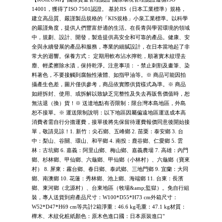
14001，獲得了ISO 7501認證。 基於JIS（日本工業標準）規格，
建立高品質、嚴謹製品規格的「KIS規格」小泉工業標準。以科學
的嚴謹角度，提供人們豐富舒適的生活。在長青與學習環境的領域
中，規劃、設計、開發，製造提供高安全和可靠的產品。健康、安
全與永續發展的產品和服務，專業的細膩設計，在日本當地起了非
常大的迴響。保養方式： 定期用軟布沾水擰乾，順著實木紋理去
塵、輕柔擦除水漬，保持乾淨。注意事項：・禁止刺割及畫筆、染
料著色，不要接觸到腐蝕性液體、如指甲油等。※ 商品可能因拍
攝產生色差，圖片僅供參考，商品依實際供貨樣式為準。※ 商品
如經拆封、使用、或拆解以致缺乏完整性及失去再販售價值時，恕
無法退（換）貨！※ 送達地點有否限制：限台灣本島地區，外島
恕不接單。※ 運送限制說明：以下地區因屬偏遠地區運送成本高
消費者需自行分擔運費，接單後將先保留待運費報價同意後開始接
單，敬請見諒！1. 新竹：尖石鄉、五峰鄉 2. 苗栗：泰安鄉 3. 台
中：梨山、谷關、環山、和平鄉 4. 南投：鹿谷鄉、仁愛鄉 5. 雲
林：古坑鄉 6. 嘉義：阿里山鄉、梅山鄉、嘉義農場 7. 高雄：內門
鄉、杉林鄉、甲仙鄉、六龜鄉、甲仙鄉（小林村）、六龜鄉（寶來
村） 8. 屏東：霧台鄉、春日鄉、泰武鄉、三地門鄉 9. 宜蘭：大同
鄉、南澳鄉 10. 花蓮：秀林鄉、池上鄉、海端鄉 11. 台東：長濱
鄉、東河鄉（北源村）、台東地區（牧場&amp;監獄）。免自行組
裝，專人送貨到府產品尺寸：W100*D55*H73 cm外箱尺寸：
W52*D47*H69 cm等共計2箱淨重：46.6 kg毛重：47.1 kg材質：
樺木、木紋化粧紙顏色：原木色進口國：日本原裝進口"