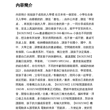
內容簡介
內容簡介 祝福孩子成長的入學禮 在日本有一個習俗，小學生在春
天入學時，由爺爺奶奶，贈送「書包」；由外公外婆，贈送「學習
桌」，來祝賀小孩的入學，踏出社會的第一步，一同分享成長的喜
悅，並送上真誠的祝福，讓往後孩子的人生，能平平安安的長大。
【KOIZUMI】Cotto書桌櫃組HCD-566‧幅100cm 小孩在不同的階
段，想法會有所改變，對於房間的格局，也不會一成不變。書桌可
與桌上架、書櫃、收納櫃做創意組合，讓孩子在國小、國中、高
中、大學之後，調整最適合的書桌櫃組。空間雖然有限，但創意沒
有侷限。Cotto書房系列，可組合、獨立使用，讓孩子決定風格，
喜愛自己的房間，豐富親子的快樂時光。 建議選配【KOIZUMI】
原廠日規床墊、學童椅。「COMPO SPECIAL」 書房套裝組豐富
的組合模式，在任何地方、不同的年齡階段都能適用。細膩的收納
設計，自由的創意佈置，為孩子量身訂做良好的生活、學習環境。
當孩子還小時，父母可在起居／客廳的地方，陪同小孩一起學習，
就近照顧。當孩子成長後，能在兒童房／書房，佈置自己喜歡的房
間風格，培養獨立自主的人格。【KOIZUMI】LED智慧護眼燈具
1965年，KOIZUMI照明事業正式開始。歷經半個世紀的改進與研
發，開發出適合休閒／念書／專注的三種光色模式。腦科學家・澤
口俊之先生推薦，多功能的KOIZUMI LED智慧護眼燈具，對於保
護眼睛、孩子的大腦成長發育，有極大的幫助。【KOIZUMI】機
能電動床＆護理家具 電動斜倚床「照顧床」，方便起身，便於照