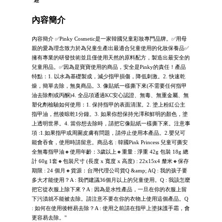
述
內容簡介
內容簡介 ✅Pinky Cosmetic是一家韓國兒童彩妝專門品牌。✅用母
親的愛為理念致力於為兒童生產出最適合兒童使用的化妝保養品✅
擁有專業的研發技術並且僅使用天然的原料配方，製造出最安全的
兒童用品。✅因為是寶寶使用的商品，安全是Pinky的責任！產品
特點：1. 以水為基礎製成，減少指甲損傷，降低刺激。2. 快速乾
燥，簡單去除，無臭商品。3. 像貼紙一樣撕下來(不需要任何指甲
油去除劑或丙酮)4. 全品項通過KC安心認證、無毒、無重金屬、無
塑化劑檢驗如何使用：1. 保持指甲的表面清潔。2. 塗上粉紅公主
指甲油，然後晾乾1分鐘。3. 如果你想保持光澤和鮮明的顏色，塗
上透明世界。4. 當你想去除時，請把它像貼紙一樣撕下來。注意事
項 :1.如果指甲或周圍皮膚有問題，請停止使用本產品。2.嬰兒可
能會吞食，使用時請留意。商品名 : 韓國Pink Princess 兒童可撕安
全無毒指甲油🔸使用年齡：3歲以上🔸重量 : 淨重 42g 包裝 18g 總
計 60g 1套🔸包裝尺寸 (長度 x 寬度 x 高度) : 22x15x4 釐米🔸保存
期限 : 24 個月🔸貨源：台灣代理公司貨Q &amp; AQ : 我的孩子要
多大才能使用？A : 我們建議36個月以上的兒童使用。Q : 我該怎麼
把它從衣服上除下來？A : 因為是水性產品，一旦在你的衣服上留
下污漬就不能被去除。請注意不要在你的衣物上使用這個產品。Q
: 如何在使用後輕易去除？A : 使用之前請在指甲上塗抹護手霜，會
更容易去除。"