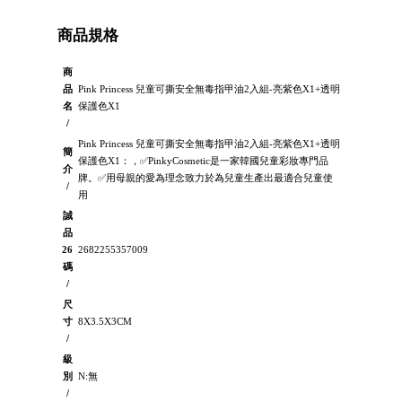
商品規格
商
品
Pink Princess 兒童可撕安全無毒指甲油2入組-亮紫色X1+透明
名
保護色X1
/
Pink Princess 兒童可撕安全無毒指甲油2入組-亮紫色X1+透明
簡
保護色X1：，✅PinkyCosmetic是一家韓國兒童彩妝專門品
介
牌。✅用母親的愛為理念致力於為兒童生產出最適合兒童使
/
用
誠
品
26
2682255357009
碼
/
尺
寸
8X3.5X3CM
/
級
別
N:無
/