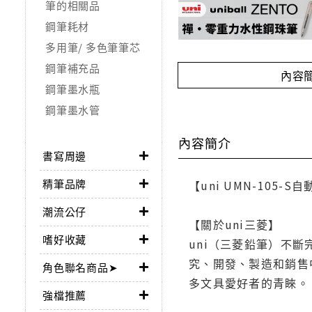
筆的相關品
鋼筆耗材
多用筆/ 多色筆筆芯
鋼筆補充品
內容
鋼筆墨水瓶
鋼筆墨水管
內容簡介
書寫周邊
精筆品牌
【uni UMN-105-S
潮流公仔
【關於uni三菱】
嗜好收藏
uni（三菱鉛筆）不
究、開發、製造和銷售
角色聯名商品➤
多文具愛好者的青睞。
強檔推薦