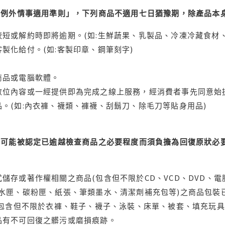
理例外情事適用準則」，下列商品不適用七日猶豫期，除產品本
短或解約時即將逾期。(如:生鮮蔬果、乳製品、冷凍冷藏食材、
製化給付。(如:客製印章、鋼筆刻字)
商品或電腦軟體。
位內容或一經提供即為完成之線上服務，經消費者事先同意始提
。(如:內衣褲、襪類、褲襪、刮鬍刀、除毛刀等貼身用品)
可能被認定已逾越檢查商品之必要程度而須負擔為回復原狀必要
儲存或著作權相關之商品(包含但不限於CD、VCD、DVD、電
水匣、碳粉匣、紙張、筆類墨水、清潔劑補充包等)之商品包裝已
(包含但不限於衣褲、鞋子、襪子、泳裝、床單、被套、填充玩具
品有不可回復之髒污或磨損痕跡。