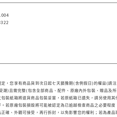
1004
3322
定，您享有商品貨到次日起七天猶豫期(含例假日)的權益(請
受潮)且需完整(包含全部商品、配件、原廠內外包裝、贈品及所
之包裝紙箱將退貨商品包裝妥當，若原紙箱已遺失，請另使用其
字。若原廠包裝損毀將可能被認定為已逾越檢查商品之必要程度，
品正確、外觀可接受，再行拆封，以免影響您的權利；若為產品