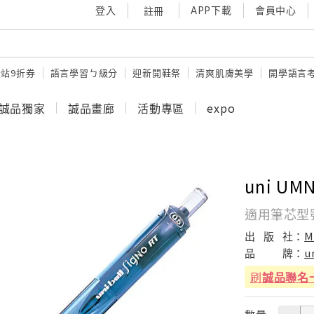
登入
APP下載
會員中心
註冊
站9折券
語言學習ㄅ級分
迎新開鞋祭
清爽肌膚美學
開學語言
誠品獨家
誠品畫廊
活動專區
expo
uni UM
適用筆芯型號:
出
版
社：
M
品
牌：
u
刷
誠品聯名