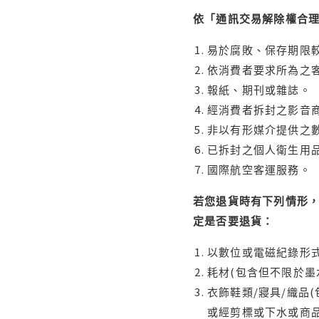
依「通訊交易解除權合
易於腐敗、保存期限較
依消費者要求所為之客
報紙、期刊或雜誌。
經消費者拆封之影音
非以有形媒介提供之數
已拆封之個人衛生用品
國際航空客運服務。
若您退貨時有下列情形，
定是否要退貨：
以數位或電磁紀錄形式
耗材(包含但不限於墨
衣飾鞋類/寢具/織品
或經剪標或下水或商