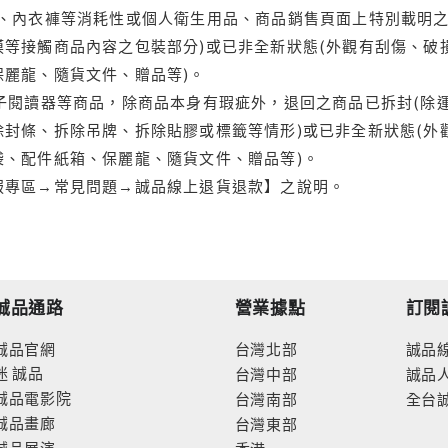
品、內衣褲等消耗性或個人衛生用品、商品銷售頁面上特別載明之
等接觸商品內容之包裝部分)或已非全新狀態(外觀有刮傷、破
保麗龍、隨貨文件、贈品等)。
電子閱讀器等商品，除商品本身有瑕疵外，退回之商品已拆封(除
封條、拆除吊牌、拆除貼膠或標籤等情形)或已非全新狀態(外
袋、配件紙箱、保麗龍、隨貨文件、贈品等)。
服專區→常見問題→誠品線上退貨退款】之說明。
誠品通路
營業據點
訂閱
誠品官網
台灣北部
誠品
迷
誠品
台灣中部
誠品
誠品電影院
台灣南部
全台
誠品畫廊
台灣東部
誠品展演