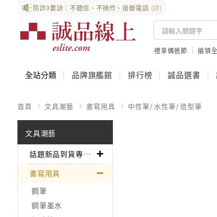
防詐3要訣：不聽信、不操作、掛斷電話
(詳)
禮享偶爸節
搶領全
全站分類
品牌旗艦館
排行榜
誠品選書
首頁
文具潮藝
書寫用具
中性筆/ 水性筆/ 造型筆
文具潮藝
話題新品到貨專區➤
書寫用具
鋼筆
鋼筆墨水