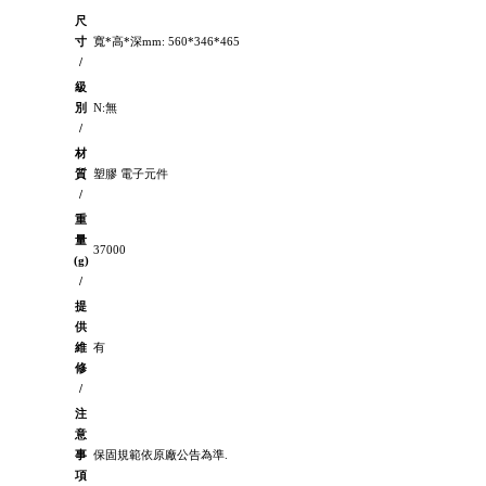
尺
寸
寬*高*深mm: 560*346*465
/
級
別
N:無
/
材
質
塑膠 電子元件
/
重
量
37000
(g)
/
提
供
維
有
修
/
注
意
事
保固規範依原廠公告為準.
項