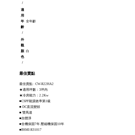
/
適
用
年
全年齡
齡
/
外
觀
顏
白
色
/
最佳賣點
最佳賣點 : CW-R22HA2
★適用坪數：3坪內
★冷房能力：2.2Kw
■CSPF能源效率第1級
■ DC直流變頻
■ 雙馬達
■自體淨
■全機保固7年.壓縮機保固10年
■BSMI:R31017