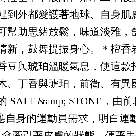
裡到外都愛護著地球、自身肌膚
可幫助思緒放鬆，味道淡雅，
清新，鼓舞提振身心。＊檀香
香豆與琥珀溫暖氣息，使這款
木、丁香與琥珀，前衛、有異
ALT &amp; STONE，由
 年成立。因應自身的運動員需求，明
候也會牽引著皮膚的狀態，便著