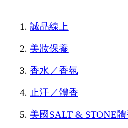
誠品線上
美妝保養
香水／香氛
止汗／體香
美國SALT & STONE