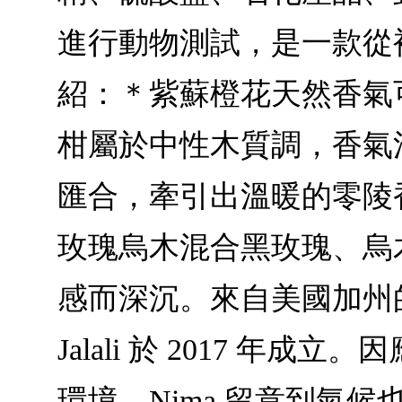
進行動物測試，是一款從
紹：＊紫蘇橙花天然香氣
柑屬於中性木質調，香氣
匯合，牽引出溫暖的零陵
玫瑰烏木混合黑玫瑰、烏
感而深沉。來自美國加州的 S
Jalali 於 2017
環境，Nima 留意到氣