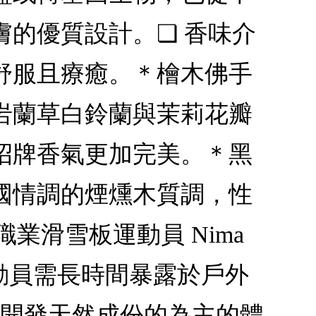
的優質設計。❏ 香味介
舒服且療癒。＊檜木佛手
岩蘭草白鈴蘭與茉莉花瓣
招牌香氣更加完美。＊黑
國情調的煙燻木質調，性
前職業滑雪板運動員 Nima
白運動員需長時間暴露於戶外
手開發天然成份的為主的體