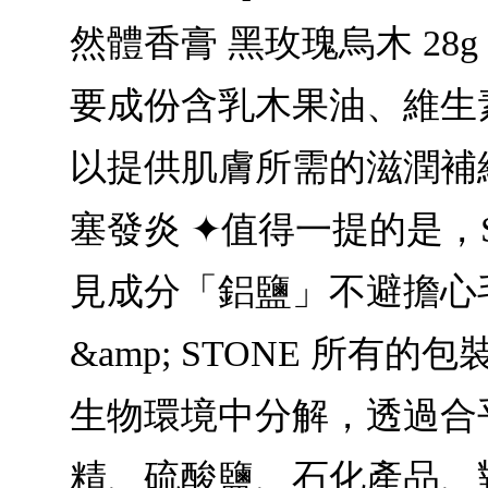
然體香膏 黑玫瑰烏木 2
要成份含乳木果油、維生
以提供肌膚所需的滋潤補
塞發炎 ✦值得一提的是，SA
見成分「鋁鹽」不避擔心
&amp; STONE 所有的
生物環境中分解，透過合
精、硫酸鹽、石化產品、