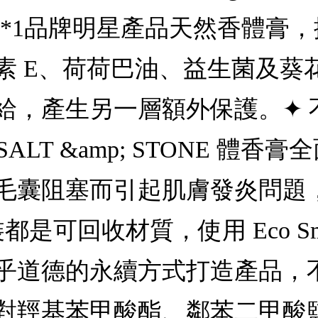
8g *1品牌明星產品天然香體
素 E、荷荷巴油、益生菌及葵
給，產生另一層額外保護。✦ 
LT &amp; STONE 體
毛囊阻塞而引起肌膚發炎問題，
包裝都是可回收材質，使用 Eco 
乎道德的永續方式打造產品，
對羥基苯甲酸酯、鄰苯二甲酸