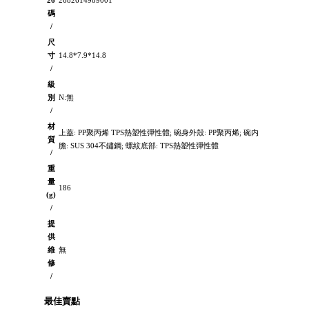
26
2682614989001
碼
/
尺
寸
14.8*7.9*14.8
/
級
別
N:無
/
材
上蓋: PP聚丙烯 TPS熱塑性彈性體; 碗身外殼: PP聚丙烯; 碗内
質
膽: SUS 304不鏽鋼; 螺紋底部: TPS熱塑性彈性體
/
重
量
186
(g)
/
提
供
維
無
修
/
最佳賣點