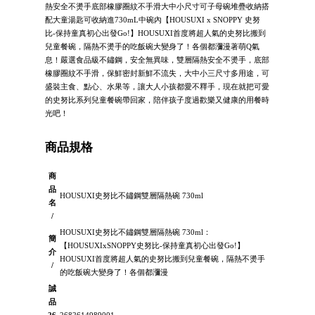
熱安全不燙手底部橡膠圈紋不手滑大中小尺寸可子母碗堆疊收納搭
配大童湯匙可收納進730mL中碗內【HOUSUXI x SNOPPY 史努
比-保持童真初心出發Go!】HOUSUXI首度將超人氣的史努比搬到
兒童餐碗，隔熱不燙手的吃飯碗大變身了！各個都瀰漫著萌Q氣
息！嚴選食品級不鏽鋼，安全無異味，雙層隔熱安全不燙手，底部
橡膠圈紋不手滑，保鮮密封新鮮不流失，大中小三尺寸多用途，可
盛裝主食、點心、水果等，讓大人小孩都愛不釋手，現在就把可愛
的史努比系列兒童餐碗帶回家，陪伴孩子度過歡樂又健康的用餐時
光吧！
商品規格
商
品
HOUSUXI史努比不鏽鋼雙層隔熱碗 730ml
名
/
HOUSUXI史努比不鏽鋼雙層隔熱碗 730ml：
簡
【HOUSUXIxSNOPPY史努比-保持童真初心出發Go!】
介
HOUSUXI首度將超人氣的史努比搬到兒童餐碗，隔熱不燙手
/
的吃飯碗大變身了！各個都瀰漫
誠
品