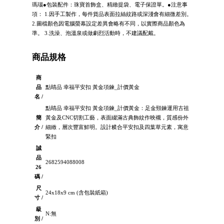
瑪瑙●包裝配件：珠寶首飾盒、精緻提袋、電子保證單。●注意事
項： 1.因手工製作，每件貨品表面拉絲紋路或深淺會有細微差別。
2.圖檔顏色因電腦螢幕設定差異會略有不同，以實際商品顏色為
準。 3.洗澡、泡溫泉或做劇烈活動時，不建議配戴。
商品規格
商
品
點睛品 幸福平安扣 黃金項鍊_計價黃金
名 /
點睛品 幸福平安扣 黃金項鍊_計價黃金：足金頸鍊運用古祖
簡
黃金及CNC切割工藝，表面綴滿古典飾紋作映襯，質感份外
介 /
細緻，層次豐富鮮明。設計糅合平安扣及四葉草元素，寓意
緊扣
誠
品
2682594088008
26
碼 /
尺
24x18x9 cm (含包裝紙箱)
寸 /
級
N:無
別 /