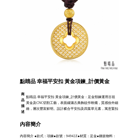
點睛品 幸福平安扣 黃金項鍊_計價黃金
商
點睛品 幸福平安扣 黃金項鍊_計價黃金：足金頸鍊運用古祖
品
黃金及CNC切割工藝，表面綴滿古典飾紋作映襯，質感份外細
描
緻，層次豐富鮮明。設計糅合平安扣及四葉草元素，寓意緊扣
述
內容簡介
內容簡介 ●款式：項鍊●款號：94942Z●材質：足金●鑲嵌物料：