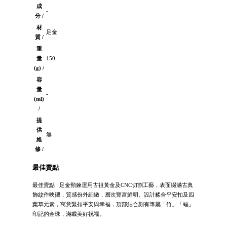
成
-
分 /
材
足金
質 /
重
量
150
(g) /
容
量
-
(ml)
/
提
供
無
維
修 /
最佳賣點
最佳賣點 : 足金頸鍊運用古祖黃金及CNC切割工藝，表面綴滿古典
飾紋作映襯，質感份外細緻，層次豐富鮮明。設計糅合平安扣及四
葉草元素，寓意緊扣平安與幸福，頂部結合刻有專屬「竹」「蝠」
印記的金珠，滿載美好祝福。