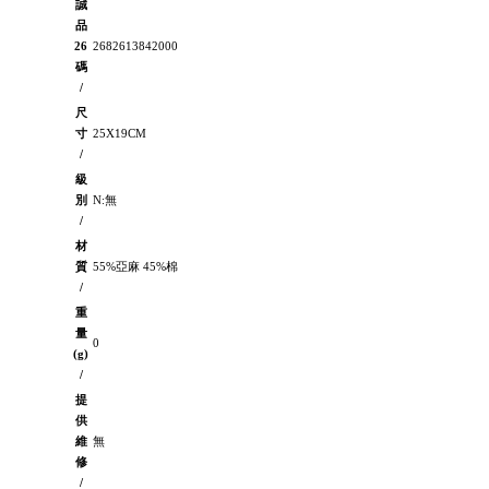
誠
品
26
2682613842000
碼
/
尺
寸
25X19CM
/
級
別
N:無
/
材
質
55%亞麻 45%棉
/
重
量
0
(g)
/
提
供
維
無
修
/