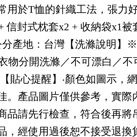
常用於T恤的針織工法，張力好
信封式枕套x2 + 收納袋x1被套
5公分產地：台灣【洗滌說明】
深淺衣物分開洗滌／不可漂白／
 【貼心提醒】‧顏色如圖示，
佳。產品圖片僅供參考，實際
商品請先行檢查，符合後再將
品，經使用過後恕不接受退換