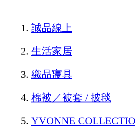
誠品線上
生活家居
織品寢具
棉被／被套 / 披毯
YVONNE COLLECT