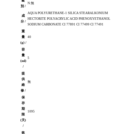
級
N:無
別 /
AQUA POLYURETHANE-1 SILICA STEARALKONIUM
成
HECTORITE POLYACRYLIC ACID PHENOXYETHANOL
分 /
SODIUM CARBONATE CI 77891 CI 77499 CI 77491
重
量
40
(g) /
容
量
5
(ml)
/
提
供
無
維
修 /
保
存
期
1095
限
(天)
/
效