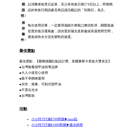
期
以消費者收受日起算，至少具有效日期274日以上；即期商
說
品的有效日期請參見商品資訊載記的「到期日」為主。
明 /
保
每次使用完畢，一定要用濕紙巾將瓶口擦拭乾淨，關緊瓶蓋
存
並置於陰涼通風處，請勿置於陽光直射處或高溫密閉空間，
條
避免加快水分流失變乾的速度。
件 /
最佳賣點
最佳賣點 : 【榮獲德國紅點設計獎、英國奧斯卡美妝大獎肯定】
●台灣無毒指甲油領導品牌
●大人小孩安心使用
●親子孕媽咪愛用
●水性．無毒．可剝式指甲油
●不需去光水
●台灣製造
活動
小小PETIT滿$700即贈▶mini貼
小小PETIT滿$1000即贈▶吸水杯墊