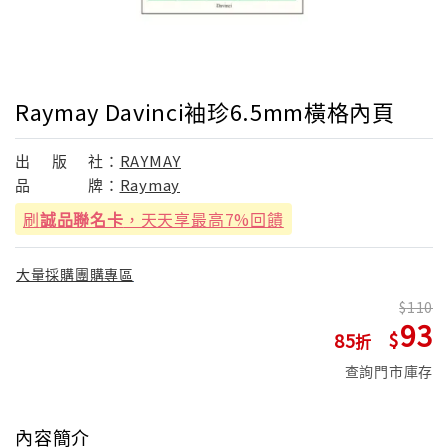
Raymay Davinci袖珍6.5mm橫格內頁
出
版
社：
RAYMAY
品
牌：
Raymay
刷
誠品聯名卡
，天天享最高7%回饋
大量採購團購專區
110
93
85
查詢門市庫存
內容簡介