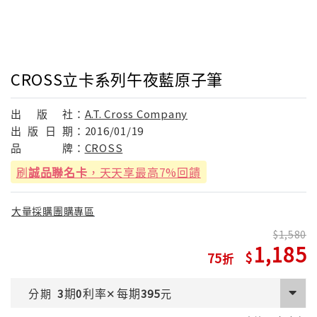
CROSS立卡系列午夜藍原子筆
出
版
社：
A.T. Cross Company
出
版
日
期：
2016/01/19
品
牌：
CROSS
刷
誠品聯名卡
，天天享最高7%回饋
大量採購團購專區
1,580
1,185
75
期
利率
每期
分期
3
0
✕
395
元