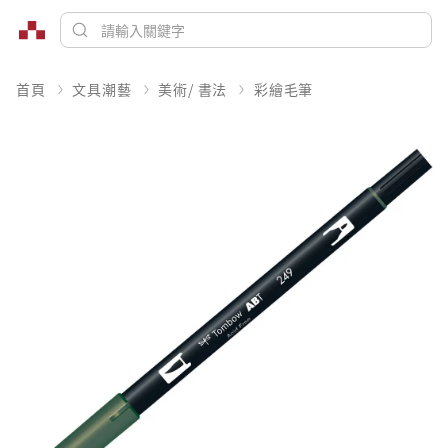
首頁
文具潮藝
美術/ 書法
彩繪毛筆