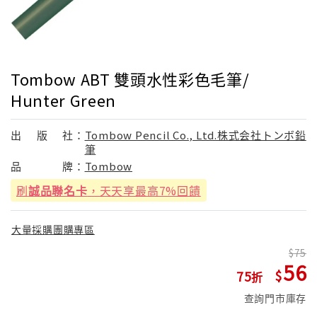
Tombow ABT 雙頭水性彩色毛筆/
Hunter Green
出
版
社：
Tombow Pencil Co., Ltd.株式会社トンボ鉛
筆
品
牌：
Tombow
刷
誠品聯名卡
，天天享最高7%回饋
大量採購團購專區
75
56
75
查詢門市庫存