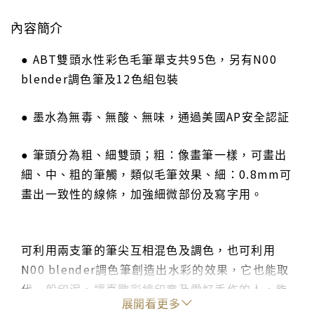
內容簡介
● ABT雙頭水性彩色毛筆單支共95色，另有N00
blender調色筆及12色組包裝
● 墨水為無毒、無酸、無味，通過美國AP安全認証
● 筆頭分為粗、細雙頭；粗：像畫筆一樣，可畫出
細、中、粗的筆觸，類似毛筆效果、細：0.8mm可
畫出一致性的線條，加強細微部份及寫字用。
可利用兩支筆的筆尖互相混色及調色，也可利用
N00 blender調色筆創造出水彩的效果，它也能取
代一般印泥，讓喜歡彩繪印章及愛好手作的人，能
展開看更多
達到生動的漸層效果！