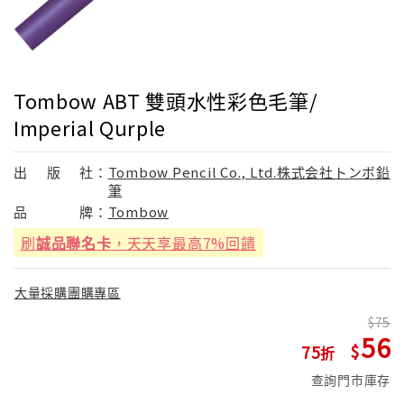
Tombow ABT 雙頭水性彩色毛筆/
Imperial Qurple
出
版
社：
Tombow Pencil Co., Ltd.株式会社トンボ鉛
筆
品
牌：
Tombow
刷
誠品聯名卡
，天天享最高7%回饋
大量採購團購專區
75
56
75
查詢門市庫存