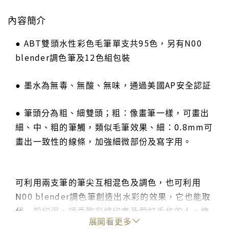
內容簡介
● ABT雙頭水性彩色毛筆單支共95色，另有N00
blender調色筆及12色組包裝
● 墨水為無毒、無酸、無味，通過美國AP安全認証
● 筆頭分為粗、細雙頭；粗：像畫筆一樣，可畫出
細、中、粗的筆觸，類似毛筆效果、細：0.8mm可
畫出一致性的線條，加強細微部份及寫字用。
可利用兩支筆的筆尖互相混色及調色，也可利用
N00 blender調色筆創造出水彩的效果，它也能取
代一般印泥，讓喜歡彩繪印章及愛好手作的人，能
展開看更多
達到生動的漸層效果！