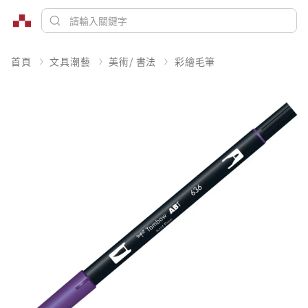
首頁
文具潮藝
美術/ 書法
彩繪毛筆