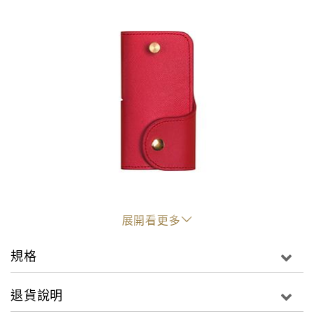
展開看更多
規格
尺寸:11X6X1CM
材質:牛皮/金屬
退貨說明
"