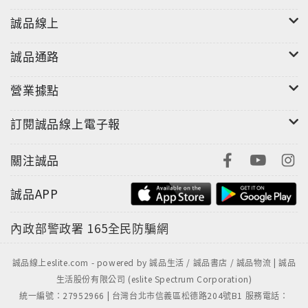
誠品線上
誠品通路
營業據點
訂閱誠品線上電子報
關注誠品
誠品APP
內政部警政署
165全民防騙網
誠品線上eslite.com - powered by 誠品生活 / 誠品書店 / 誠品物流 | 誠品
生活股份有限公司 (eslite Spectrum Corporation)
統一編號：27952966 | 台灣台北市信義區松德路204號B1 服務電話：