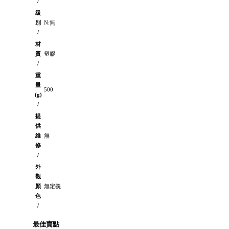
/
級
別
N:無
/
材
質
塑膠
/
重
量
500
(g)
/
提
供
維
無
修
/
外
觀
顏
無定義
色
/
最佳賣點