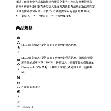
測試，確保安全的遊戲體驗適合學前兒童的拼砌式兒童學習玩具－
樂高® 得寶® 系列教育拼砌玩具透過充滿樂趣與創意的遊戲時間幫
助社會情緒學習尺寸－這款 27 片裝的拼砌組合包含高逾 16 公
分、寬逾 22 公分、深逾 11 公分的妙妙屋模型
商品規格
商
品
LEGO樂高積木 得寶 10454 米奇妙妙屋和汽車
名
/
LEGO樂高積木 得寶 10454 米奇妙妙屋和汽車：讓幼兒暢玩
簡
米奇妙妙屋和汽車（10454）拼砌玩具，盡情享受他們最愛的
介
DisneyJunior節目樂趣。2歲以上學前兒童可跟土豆一起轉動
/
Mo
誠
品
26
2682856989005
碼
/
尺
寸
16x22x11