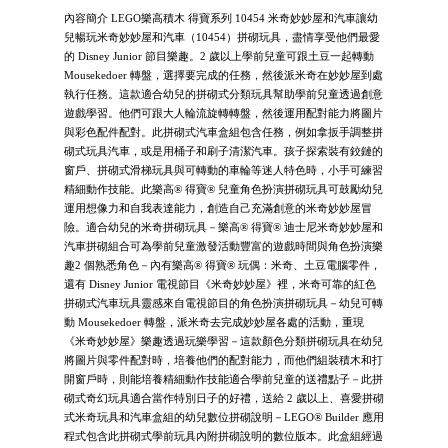
內容簡介 LEGO樂高積木 得寶系列 10454 米奇妙妙屋和汽車讓幼
兒暢玩米奇妙妙屋和汽車（10454）拼砌玩具，盡情享受他們最愛
的 Disney Junior 節目樂趣。2 歲以上學前兒童可跟土豆一起轉動
Mousekedoer 轉盤，選擇要完成的任務，然後派米奇在妙妙屋到處
執行任務。這款適合幼兒的拼砌式分類玩具幫助學前兒童透過創意
遊戲學習。他們可跟大人輪流旋轉轉盤，然後運用配對能力將圖片
與彩色配件配對。此拼砌式汽車盒組包含任務，例如拿扳手調整拼
砌式玩具汽車，或是用桶子和刷子清潔汽車。孩子探索裝有鉸鏈的
窗戶、拼砌式滑梯玩具與可轉動的車輪等迷人特色時，小手可練習
精細動作技能。此樂高® 得寶® 兒童角色扮演拼砌玩具可鼓勵幼兒
運用想像力和自我表達能力，創造自己充滿創意的米奇妙妙屋冒
險。適合幼兒的米奇拼砌玩具－樂高® 得寶® 迪士尼米奇妙妙屋和
汽車拼砌組合可為學前兒童激發活動豐富的遊戲時間與角色扮演樂
趣2 個熟悉角色－內有樂高® 得寶® 玩偶：米奇、土豆電腦零件，
還有 Disney Junior 電視節目《米奇妙妙屋》裡，米奇可靠的紅色
拼砌式汽車玩具靈感來自電視節目的角色扮演拼砌玩具－幼兒可轉
動 Mousekedoer 轉盤，派米奇去完成妙妙屋各處的活動，重現
《米奇妙妙屋》樂趣透過玩樂學習－這款顏色分類拼砌玩具在幼兒
將圖片與零件配對時，培養他們的配對能力，而他們組裝積木和打
開窗戶時，則能培養精細動作技能適合學前兒童的送禮點子－此拼
砌式奇幻玩具適合當作特別日子的好禮，送給 2 歲以上、喜愛拼砌
式米奇玩具和汽車盒組的幼兒數位拼砌說明－LEGO® Builder 應用
程式包含此拼砌式學前玩具內附拼砌說明的數位版本。此盒組經過