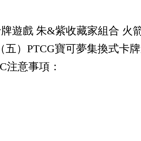
牌遊戲 朱&紫收藏家組合 火箭隊
日（五）PTCG寶可夢集換式卡
-PC注意事項：