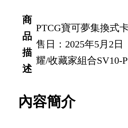
商
PTCG寶可夢集換式卡
品
售日：2025年5月2
描
耀/收藏家組合SV10
述
內容簡介