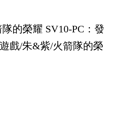
的榮耀 SV10-PC：發
牌遊戲/朱&紫/火箭隊的榮