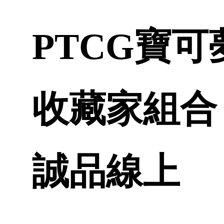
PTCG寶
收藏家組合 火
誠品線上