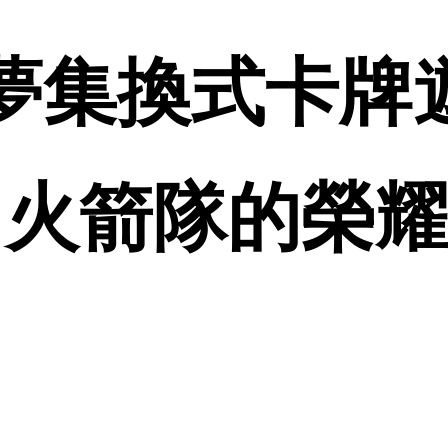
可夢集換式卡牌
箭隊的榮耀 SV