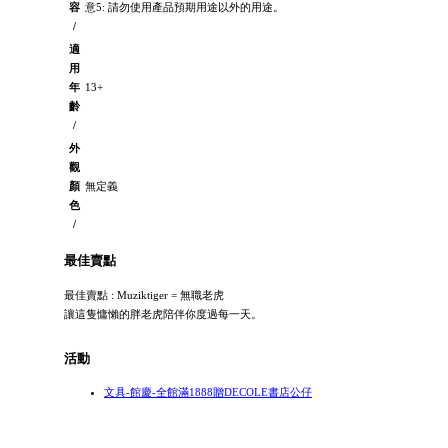
容
意5: 請勿使用產品預期用途以外的用途。
/
適
用
年
13+
齡
/
外
觀
顏
無定義
色
/
最佳賣點
最佳賣點 : Muziktiger = 無職老虎
讓這隻慵懶的胖老虎陪伴你度過每一天。
活動
文具-館慶-全館滿1888贈DECOLE書店公仔