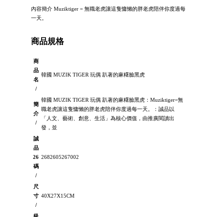
內容簡介 Muziktiger = 無職老虎讓這隻慵懶的胖老虎陪伴你度過每
一天。
商品規格
商
品
韓國 MUZIK TIGER 玩偶 趴著的麻糬臉黑虎
名
/
韓國 MUZIK TIGER 玩偶 趴著的麻糬臉黑虎：Muziktiger=無
簡
職老虎讓這隻慵懶的胖老虎陪伴你度過每一天。：誠品以
介
「人文、藝術、創意、生活」為核心價值，由推廣閱讀出
/
發，並
誠
品
26
2682605267002
碼
/
尺
寸
40X27X15CM
/
級