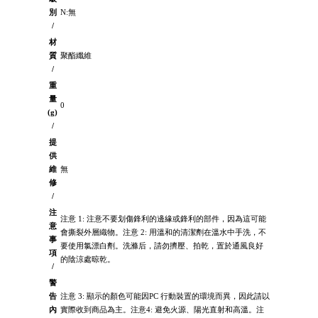
別
N:無
/
材
質
聚酯纖維
/
重
量
0
(g)
/
提
供
維
無
修
/
注
注意 1: 注意不要划傷鋒利的邊緣或鋒利的部件，因為這可能
意
會撕裂外層織物。注意 2: 用溫和的清潔劑在溫水中手洗，不
事
要使用氯漂白劑。洗滌后，請勿擠壓、拍乾，置於通風良好
項
的陰涼處晾乾。
/
警
告
注意 3: 顯示的顏色可能因PC 行動裝置的環境而異，因此請以
內
實際收到商品為主。注意4: 避免火源、陽光直射和高溫。注