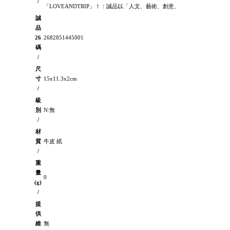
/
「LOVEANDTRIP」！：誠品以「人文、藝術、創意、
誠
品
26
2682851445001
碼
/
尺
寸
15x11.3x2cm
/
級
別
N:無
/
材
質
牛皮 紙
/
重
量
0
(g)
/
提
供
維
無