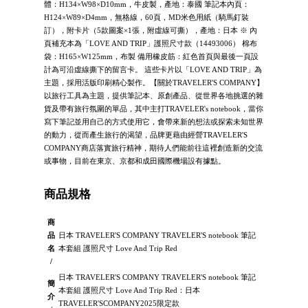
體：H134×W98×D10mm，牛皮製，產地：泰國 筆記本內頁：
H124×W89×D4mm，無格線，60頁，MD米色用紙（騎馬釘裝
訂），附卡片（5款圖案×1張，附虛線可撕），產地：日本 ※ 內
頁補充本為「LOVE AND TRIP」護照尺寸款（14493006） 棉布
袋：H165×W125mm，布製 備用橡皮筋：紅色首頁與最後一頁設
計為可沿虛線撕下的留言卡。 這些卡片以「LOVE AND TRIP」為
主題，採用活版印刷精心製作。【關於TRAVELER'S COMPANY】
以旅行工具為主題，提供筆記本、原創產品、從世界各地挑選的雜
貨及帶有旅行氛圍的單品，其中主打TRAVELER's notebook，當你
寫下筆記並用自己的方式使用它，會帶來新的想法或探索未知世界
的動力，從而產生旅行的渴望，品牌更藉由經營TRAVELER'S
COMPANY商店落實旅行精神，期待人們能前往這裡創造新的交流
或事物，目前在東京、京都和成田國際機場設有據點。
商品規格
商
品
日本 TRAVELER'S COMPANY TRAVELER'S notebook 筆記
名
本套組 護照尺寸 Love And Trip Red
/
日本 TRAVELER'S COMPANY TRAVELER'S notebook 筆記
簡
本套組 護照尺寸 Love And Trip Red：日本
介
TRAVELER'SCOMPANY2025限定款