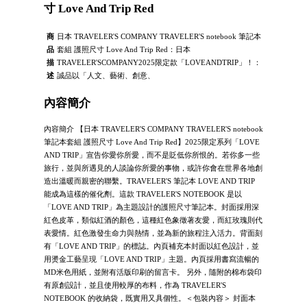
寸 Love And Trip Red
商
日本 TRAVELER'S COMPANY TRAVELER'S notebook 筆記本
品
套組 護照尺寸 Love And Trip Red：日本
描
TRAVELER'SCOMPANY2025限定款「LOVEANDTRIP」！：
述
誠品以「人文、藝術、創意、
內容簡介
內容簡介 【日本 TRAVELER'S COMPANY TRAVELER'S notebook
筆記本套組 護照尺寸 Love And Trip Red】2025限定系列「LOVE
AND TRIP」宣告你愛你所愛，而不是貶低你所恨的。若你多一些
旅行，並與所遇見的人談論你所愛的事物，或許你會在世界各地創
造出溫暖而親密的聯繫。TRAVELER'S 筆記本 LOVE AND TRIP
能成為這樣的催化劑。這款 TRAVELER'S NOTEBOOK 是以
「LOVE AND TRIP」為主題設計的護照尺寸筆記本。封面採用深
紅色皮革，類似紅酒的顏色，這種紅色象徵著友愛，而紅玫瑰則代
表愛情。紅色激發生命力與熱情，並為新的旅程注入活力。背面刻
有「LOVE AND TRIP」的標誌。內頁補充本封面以紅色設計，並
用燙金工藝呈現「LOVE AND TRIP」主題。內頁採用書寫流暢的
MD米色用紙，並附有活版印刷的留言卡。 另外，隨附的棉布袋印
有原創設計，並且使用較厚的布料，作為 TRAVELER'S
NOTEBOOK 的收納袋，既實用又具個性。＜包裝內容＞ 封面本