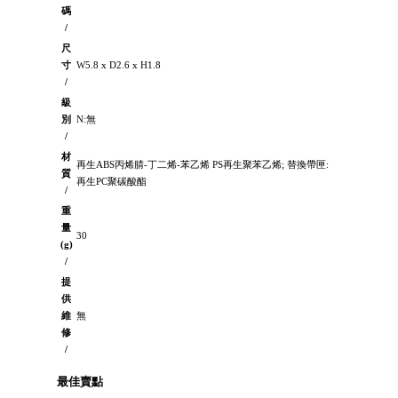
碼
/
尺
寸
W5.8 x D2.6 x H1.8
/
級
別
N:無
/
材
再生ABS丙烯腈-丁二烯-苯乙烯 PS再生聚苯乙烯; 替換帶匣:
質
再生PC聚碳酸酯
/
重
量
30
(g)
/
提
供
維
無
修
/
最佳賣點