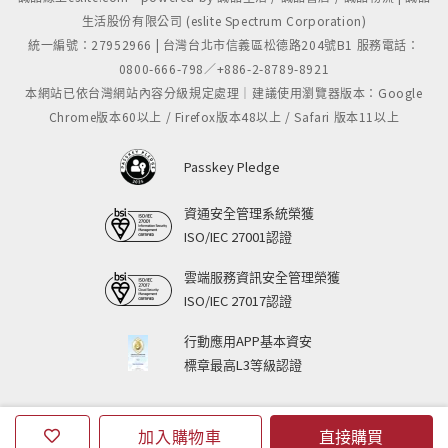
生活股份有限公司 (eslite Spectrum Corporation)
芬蘭電影中最亮眼的動物演員
統一編號：27952966 | 台灣台北市信義區松德路204號B1 服務電話：
郭利斯馬基愛狗成癡，電影更是受到芬蘭當地動物保護
0800-666-798／+886-2-8789-8921
協會的讚揚。2006年瑞士盧卡諾國際影展（Locarno
本網站已依台灣網站內容分級規定處理｜建議使用瀏覽器版本：Google
International Film Festival）為郭利斯馬基舉行個人
Chrome版本60以上 / Firefox版本48以上 / Safari 版本11以上
回顧展，節目手冊封面正是他帶著大狗坐在山頂上遠望
Passkey Pledge
日落，一如既往愁苦中飄忽不定的神情。
資通安全管理系統榮獲
《薄暮之光》中的Paju是一隻出生於狗演員世家的女生
ISO/IEC 27001認證
狗狗，狗家族幾乎每一代的成員都曾經演出郭利斯馬基
的電影。Paju的曾曾祖母曾經演出郭利斯馬基的《波西
雲端服務資訊安全管理榮獲
米亞生活》，曾祖母也曾在《Juha》中擔
ISO/IEC 27017認證
行動應用APP基本資安
標章最高L3等級認證
加入購物車
直接購買