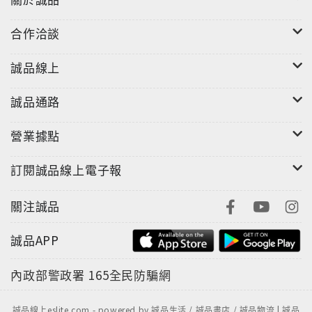
《薄暮之光》延續郭利斯馬基一貫的簡約風格，利用芬
合作洽談
蘭的傳統民謠和當代樂曲，隨著沉靜的影像流動，牽動
著角色和觀眾內心的情感。在電影一開場的街景，就直
誠品線上
接點出外表完美而精細的現代都市，內在其實是一個將
人群惡狠狠吞噬的殘酷叢林。
誠品通路
電影的英文片名《Lights in the Dusk》與卓別林的經
營業據點
典之作《城市之光 City Lights》有著神似之處，兩位導
演討論的主題都是每個人經歷過的寂寞情感，角色的種
訂閱誠品線上電子報
種情緒，無法取巧或是輕描淡寫直接帶過。男主角個性
忠誠地像條狗，偃然看是一個崇尚浪漫主義的蠢蛋。豪
關注誠品
華的工作地點和粗簡鄙陋的家，隱喻著成就的兩面性，
財產和收入就是社會最傲慢荒謬的分界，反諷一個隱藏
誠品APP
的法則：「財富就是盜竊」；活了一大把年紀沒有朋
友，沒有伴侶，回家除了吃飯睡覺，便無所事事，展示
內政部警政署
165全民防騙網
了現代人的心靈空虛、孤獨、落寞，除了反思邊緣群體
的問題，也反思我們在現代社會的自身價值。
誠品線上eslite.com - powered by 誠品生活 / 誠品書店 / 誠品物流 | 誠品