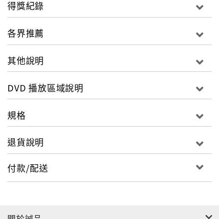
陷入寂寞的人沒有退路
得獎紀錄
歡迎進入郭利斯馬基的冷酷異境
各界推薦
一個面對寂寞、背叛和犧牲的孤獨男子，一趟殘酷無望
的珠寶竊案迷途之旅。
其他說明
《薄暮之光》是北歐國寶級導演郭利斯馬基，繼《浮雲
DVD 播放區域說明
逝事Drifting Clouds》、《沒有過去的男人The Man
Without A Pass》之後，完成北歐《芬蘭三部曲》的最
規格
終篇章。
郭利斯馬基開始執導劇情長片以來，不但是坎城和柏林
退貨說明
兩大國際影展的常客，前前後後更是榮獲五次芬蘭國家
電影獎（Jussi Award）的最佳導演。去年秋天，歐洲
付款/配送
四大影展之一的瑞士盧卡諾國際影展，舉辦了郭利斯馬
基的個人回顧展，展出歷年來的所有作品，完整呈現他
特立獨行的不羈個性。
關於誠品