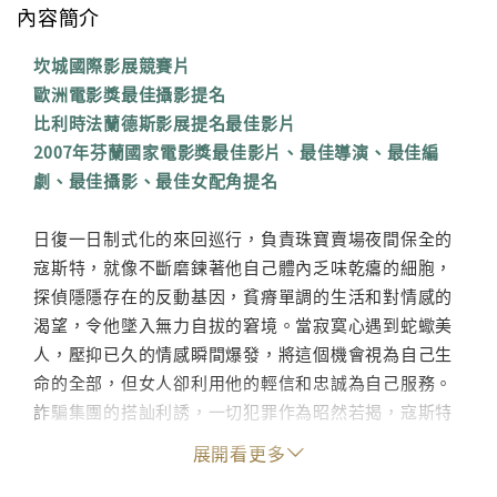
內容簡介
坎城國際影展競賽片
歐洲電影獎最佳攝影提名
比利時法蘭德斯影展提名最佳影片
2007年芬蘭國家電影獎最佳影片、最佳導演、最佳編
劇、最佳攝影、最佳女配角提名
日復一日制式化的來回巡行，負責珠寶賣場夜間保全的
寇斯特，就像不斷磨鍊著他自己體內乏味乾癟的細胞，
探偵隱隱存在的反動基因，貧瘠單調的生活和對情感的
渴望，令他墜入無力自拔的窘境。當寂寞心遇到蛇蠍美
人，壓抑已久的情感瞬間爆發，將這個機會視為自己生
命的全部，但女人卻利用他的輕信和忠誠為自己服務。
詐騙集團的搭訕利誘，一切犯罪作為昭然若揭，寇斯特
將如何面對變成代罪羔羊的孤獨身影？
展開看更多