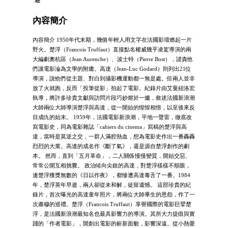
內容簡介
內容簡介 1950年代末期，幾個年輕人用文字在法國影壇燃起一片
野火。楚浮（Francois Truffaut）直接點名權威幾乎凌駕導演的兩
大編劇奧杭區（Jean Aurenche）、波士特（Pierre Bost），譴責他
們讓電影淪為文學的附庸。高達（Jean-Luc Godard）則列出21位
導演，說他們從主題、對白到攝影機運動都一無是處。但兩人並非
放了火就跑，反而「投筆從影」拍起了電影。紀錄片由艾曼紐洛宏
執導，將許多珍貴文獻與訪問片段巧妙熔於一爐，敘述法國新浪潮
大師兩位大師導演楚浮與高達，從一開始的惺惺相惜，以至後來反
目成仇的始末。 1959年，法國電影新浪潮，平地一聲雷，徹底改
寫電影史，同為電影雜誌「cahiers du cinema」寫稿的楚浮與高
達，當時是莫逆之交，一群人滿腔熱血，想為電影史作出一番轟轟
烈烈的大業。高達的成名作《斷了氣》，還是源自楚浮創作的劇
本。 然而，直到「五月革命」，二人關係慢慢變質，開始交惡、
常常公開互相挑釁。 政治傾向尖銳的高達，對楚浮樣樣不順眼，
連楚浮獲獎無數的《日以作夜》，都慘遭高達毒舌了一番。1984
年，楚浮英年早逝，兩人卻從未和解，徒留遺憾。 這部珍貴的紀
錄片，首次曝光的高達童年照片，將兩位大師畢生的恩怨，作了一
次肅穆的巡禮。楚浮（Francois Truffaut）享譽國際的電影巨擘楚
浮，是法國新浪潮最知名也最具影響力的導演。其所大力提倡與實
踐的「作者電影」，開創出電影的嶄新面貌，影響深遠。從小熱愛