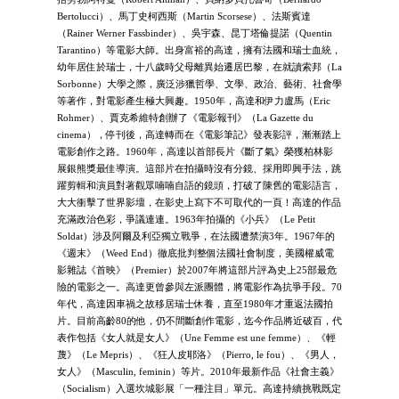
Bertolucci）、馬丁史柯西斯（Martin Scorsese）、法斯賓達
（Rainer Werner Fassbinder）、吳宇森、昆丁塔倫提諾（Quentin
Tarantino）等電影大師。出身富裕的高達，擁有法國和瑞士血統，
幼年居住於瑞士，十八歲時父母離異始遷居巴黎，在就讀索邦（La
Sorbonne）大學之際，廣泛涉獵哲學、文學、政治、藝術、社會學
等著作，對電影產生極大興趣。1950年，高達和伊力盧馬（Eric
Rohmer）、賈克希維特創辦了《電影報刊》（La Gazette du
cinema），停刊後，高達轉而在《電影筆記》發表影評，漸漸踏上
電影創作之路。1960年，高達以首部長片《斷了氣》榮獲柏林影
展銀熊獎最佳導演。這部片在拍攝時沒有分鏡、採用即興手法，跳
躍剪輯和演員對著觀眾喃喃自語的鏡頭，打破了陳舊的電影語言，
大大衝擊了世界影壇，在影史上寫下不可取代的一頁！高達的作品
充滿政治色彩，爭議連連。1963年拍攝的《小兵》（Le Petit
Soldat）涉及阿爾及利亞獨立戰爭，在法國遭禁演3年。1967年的
《週末》（Weed End）徹底批判整個法國社會制度，美國權威電
影雜誌《首映》（Premier）於2007年將這部片評為史上25部最危
險的電影之一。高達更曾參與左派團體，將電影作為抗爭手段。70
年代，高達因車禍之故移居瑞士休養，直至1980年才重返法國拍
片。目前高齡80的他，仍不間斷創作電影，迄今作品將近破百，代
表作包括《女人就是女人》（Une Femme est une femme）、《輕
蔑》（Le Mepris）、《狂人皮耶洛》（Pierro, le fou）、《男人，
女人》（Masculin, feminin）等片。2010年最新作品《社會主義》
（Socialism）入選坎城影展「一種注目」單元。高達持續挑戰既定