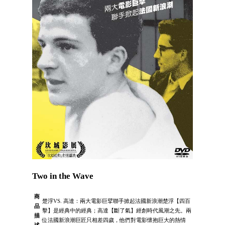
Two in the Wave
商
楚浮VS. 高達：兩大電影巨擘聯手掀起法國新浪潮楚浮【四百
品
擊】是經典中的經典；高達【斷了氣】經創時代風潮之先。兩
描
位法國新浪潮巨匠只相差四歲，他們對電影懷抱巨大的熱情
述