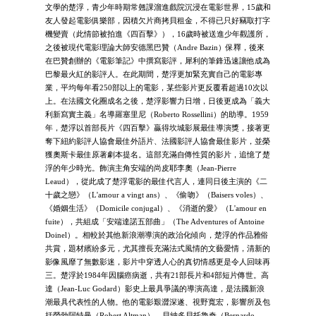
文學的楚浮，青少年時期常翹課溜進戲院沉浸在電影世界，15歲和
友人發起電影俱樂部，因積欠片商拷貝租金，不得已只好竊取打字
機變賣（此情節被拍進《四百擊》），16歲時被送進少年觀護所，
之後被現代電影理論大師安德黑巴贊（Andre Bazin）保釋，後來
在巴贊創辦的《電影筆記》中撰寫影評，犀利的筆鋒迅速讓他成為
巴黎最火紅的影評人。在此期間，楚浮更加緊充實自己的電影專
業，平均每年看250部以上的電影，某些影片更反覆看超過10次以
上。在法國文化圈成名之後，楚浮影響力日增，日後更成為「義大
利新寫實主義」名導羅塞里尼（Roberto Rossellini）的助導。1959
年，楚浮以首部長片《四百擊》贏得坎城影展最佳導演獎，接著更
奪下紐約影評人協會最佳外語片、法國影評人協會最佳影片，並榮
獲奧斯卡最佳原著劇本提名。這部充滿自傳性質的影片，追憶了楚
浮的年少時光。飾演主角安端的尚皮耶李奧（Jean-Pierre
Leaud），從此成了楚浮電影的最佳代言人，連同日後主演的《二
十歲之戀》（L'amour a vingt ans）、《偷吻》（Baisers voles）、
《婚姻生活》（Domicile conjugal）、《消逝的愛》（L'amour en
fuite），共組成「安端達諾五部曲」（The Adventures of Antoine
Doinel）。相較於其他新浪潮導演的政治化傾向，楚浮的作品雅俗
共賞，題材繽紛多元，尤其擅長充滿法式風情的文藝愛情，清新的
影像風靡了無數影迷，影片中穿透人心的真切情感更是令人回味再
三。楚浮於1984年因腦癌病逝，共有21部長片和4部短片傳世。高
達（Jean-Luc Godard）影史上最具爭議的導演高達，是法國新浪
潮最具代表性的人物。他的電影艱澀深遂、視野寬宏，影響所及包
括勞勃阿特曼（Robert Altman）、貝納多貝托魯奇（Bernardo