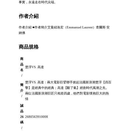
事實，永遠走在時代尖端。
作者介紹
作者介紹 ■作者簡介艾曼紐洛宏（Emmanuel Laurent）查爾斯‧安
納佛
商品規格
商
品
楚浮VS. 高達
名
/
楚浮VS. 高達：兩大電影巨擘聯手掀起法國新浪潮楚浮【四百
簡
擊】是經典中的經典；高達【斷了氣】經創時代風潮之先。
介
兩位法國新浪潮巨匠只相差四歲，他們對電影懷抱巨大的熱
/
情
誠
品
26
2680563910008
碼
/