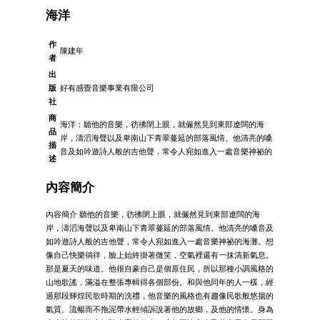
海洋
作
陳建年
者
出
版
好有感覺音樂事業有限公司
社
商
海洋：聽他的音樂，彷彿閉上眼，就儼然見到東部遼闊的海
品
岸，濤滔海聲以及卑南山下青翠蔓延的部落風情。他清亮的嗓
描
音及如吟遊詩人般的吉他聲，常令人宛如進入一處音樂神祕的
述
內容簡介
內容簡介 聽他的音樂，彷彿閉上眼，就儼然見到東部遼闊的海
岸，濤滔海聲以及卑南山下青翠蔓延的部落風情。他清亮的嗓音及
如吟遊詩人般的吉他聲，常令人宛如進入一處音樂神祕的海灘。想
像自己快樂徜徉，臉上始終掛著微笑，空氣裡還有一抹清新氣息。
那是夏天的味道。他很自豪自己是個原住民，所以那種小調風格的
山地歌謠，滿溢在整張專輯得各個部份。和與他同年的人一樣，經
過那段輝煌民歌時期的洗禮，他音樂的風格也有趨像民歌般悠揚的
氣質。流暢而不拖泥帶水輕傾訴說著他的故鄉，及他的情懷。身為