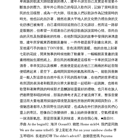
卑南族的歌謠大師陸森寶的傳人，建年不諱言自己其實是有需要不
斷進步的壓力。當年外公用自己的母語入歌作詞，記錄了當時原住
民的生活樣態，成為一代大師。現在族人們以歌詠作為記憶當時的
時光。他也以此自許著，雖然在廣大平地人的文化勢力裡自身的文
化彷彿已被掩埋，自己還得回頭追朔自己文化源頭，然而這一路卻
是艱難的，但希望一天唱著自己的母語歌曲訴說當時心情。崇尚自
由的天性及熱愛藝術的性格，在他對我訴說的故事中發揮的淋漓盡
致。建年所穿戴東西都饒富趣味，一件件都是親手刻畫出來的。甚
至他還巧手的做出了DIY排笛。音色清潤而溫暖。他的吉他上刻著
七彩的花紋，閒來無事的時候他動了動畫筆，一幅幅饒富童趣的漫
畫栩栩如生躍然紙上。原住民的相聚總是這樣有一卡車的笑話伴著
酒香，串串笑語以及檳榔，然後便是提起吉他三三兩兩的和起音階
便唱將起來；星空下，蟲鳴間與當時的氣氛和而為一。能歌與善舞
是一般人對這群在自然中長大子民的既有印象，在他們的世界裡沒
有所謂的表演者和觀眾的分辨大家都是一起唱和一起跳舞。也唯有
歌聲和著舞齊跳的時候那才是酬謝祖靈最好的禮物。也只有在族人
們都齊聲和唱的時候，部落的傳奇才真正才被流傳下來。整張音樂
靈活而大量地運用採擷的環境聲及隨性所致的即興演唱與對白，不
僅魅惑著都市人對田野生活的渴望，也成為在外打拼的原住民們心
靈上的寄託。想像自己快樂徜徉，臉上始終掛著微笑，空氣裡還有
一抹清新氣息。那是部落夏天的味道，來自你我心海。■曲目01.
序曲 At the begin02. 海洋 Ocean03. 鄉愁 Home sick04. 我們是同胞
We are the same tribe05. 穿上彩虹衣 Put on your rainbow clothe 李
玉琴唱06. 長老的叮嚀 The elder's advic07. 故鄉普悠瑪 Puyuma