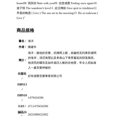
home08. 雨與你 Rain with you09. 也曾感覺 Feeling once again10.
遊子情 The wanderer's love11. 走活傳統 Give sprit to trindition12.
早晨的晚霞 ( Live ) The sun set in the morning13. Ho-yi-naluwan (
Live )"
商品規格
書名 /
海洋
作者 /
陳建年
海洋：聽他的音樂，彷彿閉上眼，就儼然見到東部遼闊
的海岸，濤滔海聲以及卑南山下青翠蔓延的部落風情。
簡介 /
他清亮的嗓音及如吟遊詩人般的吉他聲，常令人宛如進
入一處音樂神祕的
出版社
好有感覺音樂事業有限公司
/
ISBN13
/
ISBN10
1479434396
/
EAN /
4711479434390
誠品26
2631088422002