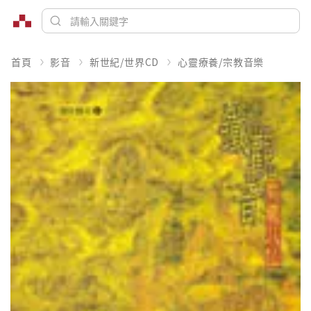
首頁
影音
新世紀/世界CD
心靈療養/宗教音樂