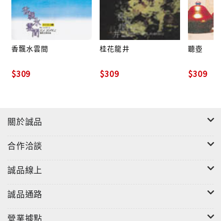
香飄水雲間
桂花龍井
聽壺
$309
$309
$309
關於誠品
合作洽談
誠品線上
誠品通路
營業據點