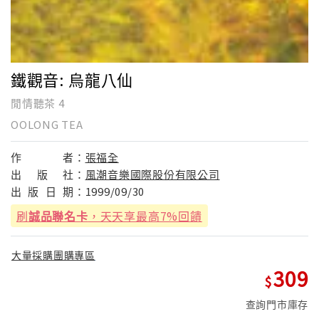
鐵觀音: 烏龍八仙
閒情聽茶 4
OOLONG TEA
作
者：
張福全
出
版
社：
風潮音樂國際股份有限公司
出
版
日
期：
1999/09/30
刷
誠品聯名卡
，天天享最高7%回饋
大量採購團購專區
309
查詢門市庫存