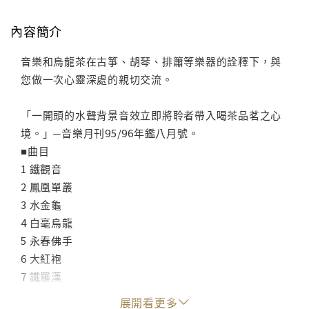
內容簡介
音樂和烏龍茶在古箏、胡琴、排簫等樂器的詮釋下，與
您做一次心靈深處的親切交流。
「一開頭的水聲背景音效立即將聆者帶入喝茶品茗之心
境。」─音樂月刊95/96年鑑八月號。
■曲目
1 鐵觀音
2 鳳凰單叢
3 水金龜
4 白毫烏龍
5 永春佛手
6 大紅袍
7 鐵羅漢
8 白雞冠
展開看更多