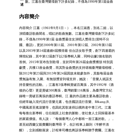
數。江蕙在臺灣樂壇創下許多紀錄，不僅為1990年第1屆金曲
述
內容簡介
內容簡介 江蕙（1961年9月1日－），本名江淑惠，別名二姐，以
演唱臺語歌曲聞名，唱紅的歌曲無數。江蕙在臺灣樂壇創下許多紀
錄，不僅為1990年第1屆 金曲獎最佳女演唱人獎得主(當時不分
國、臺語)，更於2000年第11屆、2001年第12屆、2002年第13屆
以及2003年第14屆連續4屆獲得最 佳台語女歌手獎，創下四連霸的
輝煌紀錄，其中第12屆創下以2張專輯入圍，同時佔據2個名額的
首例。2015年宣布告別歌壇，並於同年第26屆金曲獎獲頒 特別貢
獻獎，共獲13座金曲獎，而其對金曲獎的支持堪稱臺灣樂壇楷模，
除2012年第23屆與2013年第24屆因故未能參加外，其餘每屆金曲
獎無論有無 入圍、有無頒獎皆到場支持，她說：「音樂人就該支
持音樂性的活動。」江蕙有3張專輯賣破百萬張，其中1992年《酒
後的心聲》更是賣破300萬張，臺灣銷量116萬張，為臺灣官方紀
錄唯一賣破百萬張的臺語專輯。江 蕙的作品雖主要為臺語歌曲，
但經常融入現代流行音樂元素，包含國語流行音樂、R&amp;B、
中國風甚至搖滾樂等，也因此其歌迷得以橫跨老中青三代。江蕙
每每推出新專輯，往往能跟上社會的脈動，使社會人士回歸最基本
的家庭價值。有人說：「每個臺灣人心中都有一首江蕙的歌。」，
甚至紐西蘭父親費爾到臺灣尋 子，在計程車上聽到《半醉半清
醒》，立刻感動落淚，計程車司機也將該張專輯贈予費爾。江蕙在