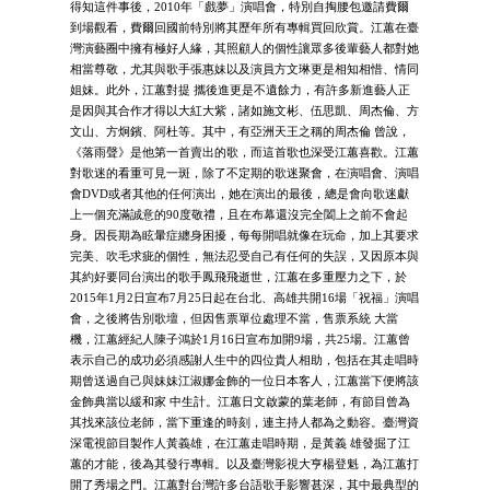
得知這件事後，2010年「戲夢」演唱會，特別自掏腰包邀請費爾
到場觀看，費爾回國前特別將其歷年所有專輯買回欣賞。江蕙在臺
灣演藝圈中擁有極好人緣，其照顧人的個性讓眾多後輩藝人都對她
相當尊敬，尤其與歌手張惠妹以及演員方文琳更是相知相惜、情同
姐妹。此外，江蕙對提 攜後進更是不遺餘力，有許多新進藝人正
是因與其合作才得以大紅大紫，諸如施文彬、伍思凱、周杰倫、方
文山、方炯鑌、阿杜等。其中，有亞洲天王之稱的周杰倫 曾說，
《落雨聲》是他第一首賣出的歌，而這首歌也深受江蕙喜歡。江蕙
對歌迷的看重可見一斑，除了不定期的歌迷聚會，在演唱會、演唱
會DVD或者其他的任何演出，她在演出的最後，總是會向歌迷獻
上一個充滿誠意的90度敬禮，且在布幕還沒完全闔上之前不會起
身。因長期為眩暈症纏身困擾，每每開唱就像在玩命，加上其要求
完美、吹毛求疵的個性，無法忍受自己有任何的失誤，又因原本與
其約好要同台演出的歌手鳳飛飛逝世，江蕙在多重壓力之下，於
2015年1月2日宣布7月25日起在台北、高雄共開16場「祝福」演唱
會，之後將告別歌壇，但因售票單位處理不當，售票系統 大當
機，江蕙經紀人陳子鴻於1月16日宣布加開9場，共25場。江蕙曾
表示自己的成功必須感謝人生中的四位貴人相助，包括在其走唱時
期曾送過自己與妹妹江淑娜金飾的一位日本客人，江蕙當下便將該
金飾典當以緩和家 中生計。江蕙日文啟蒙的葉老師，有節目曾為
其找來該位老師，當下重逢的時刻，連主持人都為之動容。臺灣資
深電視節目製作人黃義雄，在江蕙走唱時期，是黃義 雄發掘了江
蕙的才能，後為其發行專輯。以及臺灣影視大亨楊登魁，為江蕙打
開了秀場之門。江蕙對台灣許多台語歌手影響甚深，其中最典型的