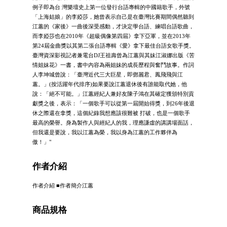
例子即為台 灣樂壇史上第一位發行台語專輯的中國籍歌手，外號
「上海姑娘」的李婭莎，她曾表示自己是在臺灣比賽期間偶然聽到
江蕙的《家後》一曲後深受感動，才決定學台語、練唱台語歌曲，
而李婭莎也在2010年《超級偶像第四屆》拿下亞軍，並在2013年
第24屆金曲獎以其第二張台語專輯《愛》拿下最佳台語女歌手獎。
臺灣資深影視記者兼電台DJ王祖壽曾為江蕙與其妹江淑娜出版《苦
情姐妹花》一書，書中內容為兩姐妹的成長歷程與奮鬥故事。作詞
人李坤城曾說：「臺灣近代三大巨星，即鄧麗君、鳳飛飛與江
蕙。」(按活躍年代排序)如果要說江蕙退休後有誰能取代她，他
說：「絕不可能。」江蕙經紀人兼好友陳子鴻在其確定獲頒特別貢
獻獎之後，表示：「一個歌手可以從第一屆開始得獎，到26年後退
休之際還在拿獎，這個紀錄我想應該很難被 打破，也是一個歌手
最高的榮譽。身為製作人與經紀人的我，理應謙虛的講講場面話，
但我還是要說，我以江蕙為榮，我以身為江蕙的工作夥伴為
傲！」"
作者介紹
作者介紹 ■作者簡介江蕙
商品規格