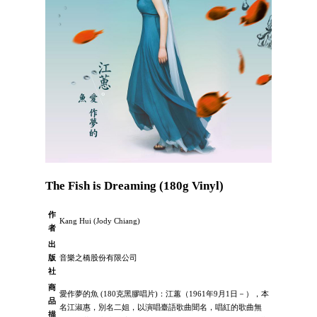
The Fish is Dreaming (180g Vinyl)
作
Kang Hui (Jody Chiang)
者
出
版
音樂之橋股份有限公司
社
商
愛作夢的魚 (180克黑膠唱片)：江蕙（1961年9月1日－），本
品
名江淑惠，別名二姐，以演唱臺語歌曲聞名，唱紅的歌曲無
描