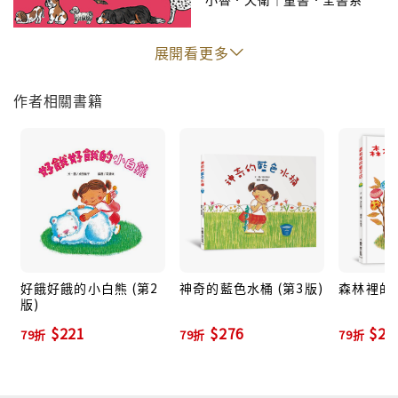
展開看更多
作者相關書籍
好餓好餓的小白熊 (第2
神奇的藍色水桶 (第3版)
森林裡的帽
版)
$221
$276
$27
79折
79折
79折