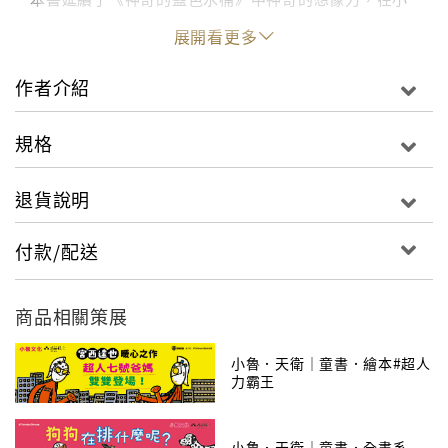
女孩紗娜想辦法將毛衣變大的過程中，出現了一個個奇
展開看更多
妙又逗趣的想像！而老奶奶一針一線為紗娜所織成的毛
衣，則是濃濃祖孫之情的象徵。本書亦傳達了紗娜在關
作者介紹
愛中成長的喜悅！
規格
退貨說明
付款/配送
商品相關策展
小魯．天衛｜童書．繪本#超人
力霸王
小魯．天衛｜童書．全書系