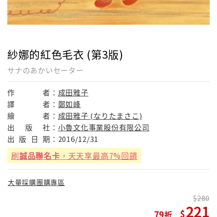
紗娜的紅色毛衣 (第3版)
サナのあかいセーター
作
者：
成田雅子
譯
者：
鄭如峰
繪
者：
成田雅子 (なりたまさこ)
出
版
社：
小魯文化事業股份有限公司
出
版
日
期：
2016/12/31
刷
誠品聯名卡
，天天享最高7%回饋
大量採購團購專區
280
221
79