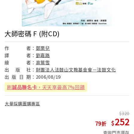
大師密碼 F (附CD)
作
者：
鄭栗兒
譯
者：
劉嘉路
繪
者：
高鶯雪
出
版
社：
財團法人法鼓山文教基金會－法鼓文化
出
版
日
期：
2006/08/19
刷
誠品聯名卡
，天天享最高7%回饋
大量採購團購專區
320
252
79
查詢門市庫存