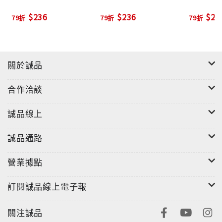
$236
$236
$25
惠能的「容忍」
79折
79折
79折
惠能的容忍密碼Forbearance，看惠能如何藏身獵
人隊十五年？
關於誠品
太虛的「影響深遠」
太虛的影響深遠密碼Far-reaching，看太虛如何帶
合作洽談
動佛教革命，成為現代佛教的領航人？
誠品線上
道生的「遠見」
誠品通路
道生的遠見密碼Foresighted，看道生如何即使被
放逐也要堅持真理？
營業據點
憨山的「光明正大」
訂閱誠品線上電子報
憨山的光明正大密碼Fair，看憨山如何不畏小人當
道，勇敢做該做的事。
關注誠品