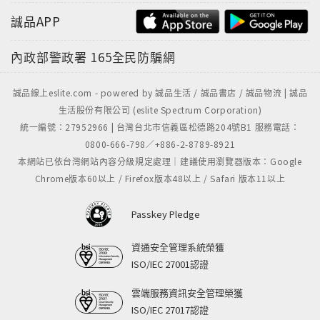
■本書目錄
誠品APP
推薦序 大師的密碼 成功的特質 聖嚴法師
內政部警政署
165全民防騙網
推薦序 一生的快樂密碼 陳藹玲
推薦序 難得一見的一套好書 郝廣才
誠品線上eslite.com - powered by 誠品生活 / 誠品書店 / 誠品物流 | 誠品
生活股份有限公司 (eslite Spectrum Corporation)
推薦序 找到你的大師密碼 呂俐安
統一編號：27952966 | 台灣台北市信義區松德路204號B1 服務電話：
迦葉密碼 Faithful忠誠
0800-666-798／+886-2-8789-8921
惠能密碼 Forbearance容忍
本網站已依台灣網站內容分級規定處理｜建議使用瀏覽器版本：Google
太虛密碼 Far-reaching影響深遠
Chrome版本60以上 / Firefox版本48以上 / Safari 版本11以上
道生密碼 Foresighted遠見
憨山密碼 Fair光明正大
Passkey Pledge
附錄 英文單字表
資通安全管理系統榮獲
ISO/IEC 27001認證
雲端服務資訊安全管理榮獲
ISO/IEC 27017認證