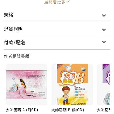
展開看更多
最新推書全彩精裝繪本、中英雙語系列書--《大師
規格
密碼》，附ＣＤ，專為國小中高年級、國中青少年
量身訂做，故事精彩、插畫美不勝收、印刷精美，
退貨說明
連大人也愛不釋手。
付款/配送
《大師密碼F》是插畫家高鶯雪的最新力作，嘗試
以蠟筆畫來全新詮釋佛教大師的故事。蠟筆畫是相
作者相關書籍
當費工耗神的畫法，鶯雪以她的細心與耐心，為讀
者們畫出既寫實又不失趣味的大師故事。
《大師密碼F》收錄五篇精彩的大師故事
迦葉的「忠誠」
迦葉的忠誠密碼Faithful，看迦葉為何能成為佛陀
的接班人？
大師密碼 A (附CD)
大師密碼 B (附CD)
大師密碼 C