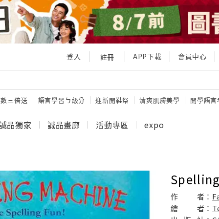
登入
APP下載
會員中心
註冊
點數三倍送
語言學習ㄅ級分
迎新開鞋祭
清爽肌膚美學
開學語言
誠品獨家
誠品畫廊
活動專區
expo
Spellin
作
者：
F
繪
者：
T