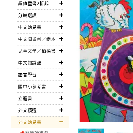
超值童書2折起
分齡選讀
中文幼兒書
中文圖畫書／繪本
兒童文學／橋樑書
中文知識類
語言學習
國中小參考書
立體書
外文精選
外文幼兒書
📌寶寶讀書會