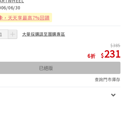
ARTWHEEL
006/06/30
卡
，天天享最高7%回饋
大量採購請至團購專區
385
231
6
已絕版
查詢門市庫存