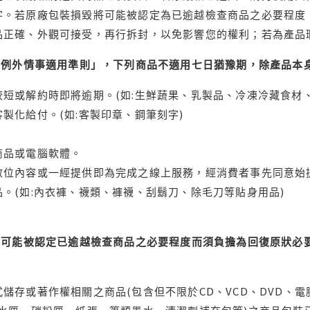
字。若原廠包裝損毀將可能被認定為已逾越檢查商品之必要程度，
品正確、外觀可接受，再行拆封，以免影響您的權利；若為產品
理例外情事適用準則」，下列商品不適用七日猶豫期，除產品本
短或解約時即將逾期。(如:生鮮蔬果、乳製品、冷凍冷藏食材、
製化給付。(如:客製印章、鋼筆刻字)
商品或電腦軟體。
位內容或一經提供即為完成之線上服務，經消費者事先同意始提
。(如:內衣褲、襪類、褲襪、刮鬍刀、除毛刀等貼身用品)
可能被認定已逾越檢查商品之必要程度而須負擔為回復原狀必要
儲存或著作權相關之商品(包含但不限於CD、VCD、DVD、電