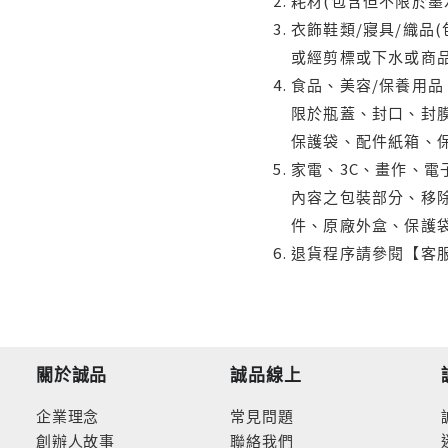
耗材(包含但不限於墨
衣飾鞋類/寢具/織品
或經剪標或下水或商
食品、美容/保養用
限於瓶蓋、封口、封膜
保護袋、配件紙箱、
家電、3C、畫作、
內容之包裝部分、移除
件、原廠外盒、保護
退貨程序請參閱【客
關於誠品
誠品線上
企業理念
常見問題
創辦人故事
聯絡我們