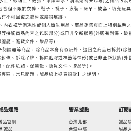
水匣、碳粉匣、紙張、筆類墨水、清潔劑補充包等)之商品包裝已
(包含但不限於衣褲、鞋子、襪子、泳裝、床單、被套、填充玩具
品有不可回復之髒污或磨損痕跡。
品、內衣褲等消耗性或個人衛生用品、商品銷售頁面上特別載明之
等接觸商品內容之包裝部分)或已非全新狀態(外觀有刮傷、破
保麗龍、隨貨文件、贈品等)。
電子閱讀器等商品，除商品本身有瑕疵外，退回之商品已拆封(除
封條、拆除吊牌、拆除貼膠或標籤等情形)或已非全新狀態(外
袋、配件紙箱、保麗龍、隨貨文件、贈品等)。
服專區→常見問題→誠品線上退貨退款】之說明。
誠品通路
營業據點
訂閱
誠品官網
台灣北部
誠品
迷
誠品
台灣中部
誠品