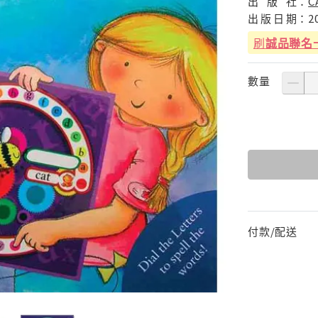
出
版
社：
C
出
版
日
期：
2
刷
誠品聯名
數量
付款/配送