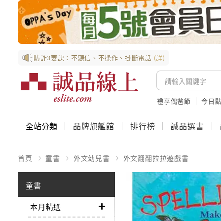
防詐3要訣：不聽信、不操作、掛斷電話
(詳)
禮享偶爸節
今日
全站分類
品牌旗艦館
排行榜
誠品選書
首頁
童書
外文幼兒書
外文翻翻拉拉遊戲書
童書
本月精選