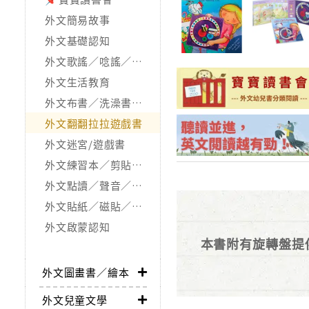
外文簡易故事
外文基礎認知
外文歌謠／唸謠／手指謠
外文生活教育
外文布書／洗澡書／觸摸書
外文翻翻拉拉遊戲書
外文迷宮/遊戲書
外文練習本／剪貼．著色本
外文點讀／聲音／按鍵／發光書
外文貼紙／磁貼／拼圖書
外文啟蒙認知
本書附有旋轉盤提
外文圖畫書／繪本
外文兒童文學