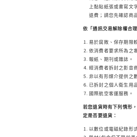
上黏貼紙張或書寫文
退費；請您先確認商
依「通訊交易解除權合
易於腐敗、保存期限較
依消費者要求所為之客
報紙、期刊或雜誌。
經消費者拆封之影音
非以有形媒介提供之數
已拆封之個人衛生用品
國際航空客運服務。
若您退貨時有下列情形，
定是否要退貨：
以數位或電磁紀錄形式