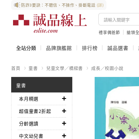
防詐3要訣：不聽信、不操作、掛斷電話
(詳)
禮享偶爸節
搶領全
全站分類
品牌旗艦館
排行榜
誠品選書
首頁
童書
兒童文學／橋樑書
成長／校園小說
童書
本月精選
超值童書2折起
分齡選讀
中文幼兒書