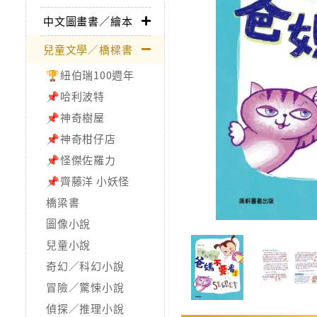
中文圖畫書／繪本
兒童文學／橋樑書
🏆紐伯瑞100週年
📌哈利波特
📌神奇樹屋
📌神奇柑仔店
📌怪傑佐羅力
📌齊藤洋 小妖怪
橋梁書
圖像小說
兒童小說
奇幻／科幻小說
冒險／驚悚小說
偵探／推理小說