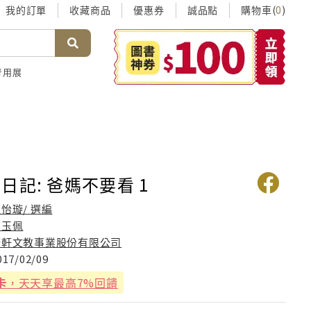
我的訂單
收藏商品
優惠券
誠品點
購物車(
)
0
考用展
日記: 爸媽不要看 1
怡璇/ 選編
鄭玉佩
康軒文教事業股份有限公司
017/02/09
卡
，天天享最高7%回饋