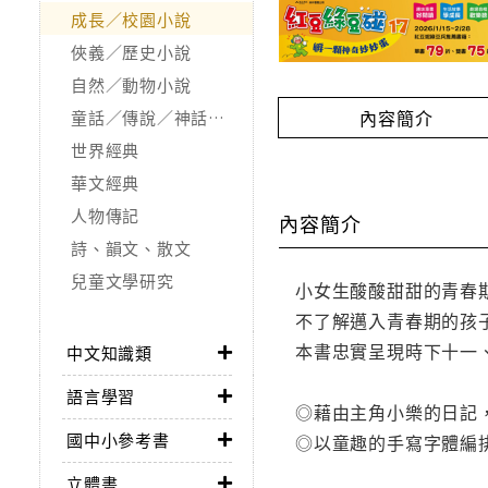
成長／校園小說
俠義／歷史小說
自然／動物小說
內容簡介
童話／傳說／神話／寓言
世界經典
華文經典
人物傳記
內容簡介
詩、韻文、散文
兒童文學研究
小女生酸酸甜甜的青春
不了解邁入青春期的孩
本書忠實呈現時下十一
中文知識類
語言學習
◎藉由主角小樂的日記
國中小參考書
◎以童趣的手寫字體編
立體書