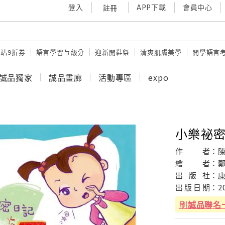
登入
APP下載
會員中心
註冊
站9折券
語言學習ㄅ級分
迎新開鞋祭
清爽肌膚美學
開學語言
誠品獨家
誠品畫廊
活動專區
expo
小樂祕密
作
者：
陳
繪
者：
出
版
社：
出
版
日
期：
2
刷
誠品聯名