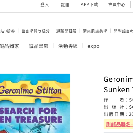
登入
APP下載
會員中心
註冊
站9折券
語言學習ㄅ級分
迎新開鞋祭
清爽肌膚美學
開學語言
誠品獨家
誠品畫廊
活動專區
expo
Geronim
Sunken 
作
者：
S
出
版
社：
S
出
版
日
期：
2
刷
誠品聯名