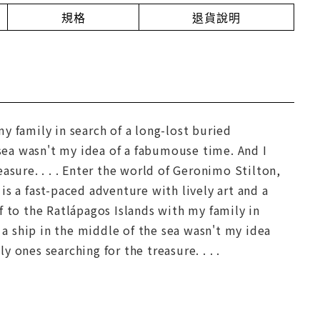
規格
退貨說明
y family in search of a long-lost buried
 sea wasn't my idea of a fabumouse time. And I
asure. . . . Enter the world of Geronimo Stilton,
s a fast-paced adventure with lively art and a
f to the Ratlápagos Islands with my family in
 a ship in the middle of the sea wasn't my idea
ones searching for the treasure. . . .