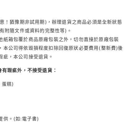
注意！猶豫期非試用期)，辦理退貨之商品必須是全新狀態
有附隨文件或資料的完整性等)。
他紙箱包覆於商品原廠包裝之外，切勿直接於原廠包裝
本公司得依毀損程度扣除回復原狀必要費用(整新費)後
瑕疵，本公司接受退貨。
身有瑕疵外，不接受退貨：
蛋糕)
供。(如:電子書)