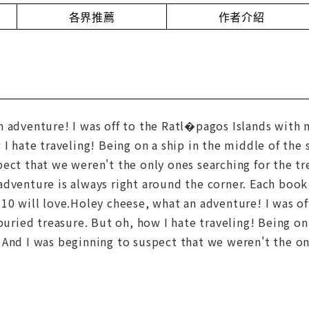
各界推薦
作者介紹
 adventure! I was off to the Ratl�pagos Islands with m
 I hate traveling! Being on a ship in the middle of the
ect that we weren't the only ones searching for the tre
dventure is always right around the corner. Each book i
10 will love.Holey cheese, what an adventure! I was of
 buried treasure. But oh, how I hate traveling! Being on
And I was beginning to suspect that we weren't the only 