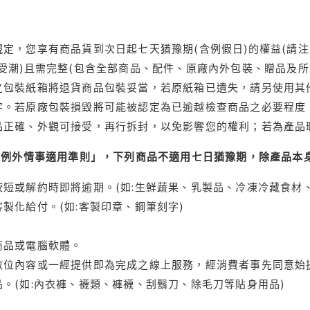
定，您享有商品貨到次日起七天猶豫期(含例假日)的權益(請
受潮)且需完整(包含全部商品、配件、原廠內外包裝、贈品及所
之包裝紙箱將退貨商品包裝妥當，若原紙箱已遺失，請另使用其
字。若原廠包裝損毀將可能被認定為已逾越檢查商品之必要程度，
品正確、外觀可接受，再行拆封，以免影響您的權利；若為產品
理例外情事適用準則」，下列商品不適用七日猶豫期，除產品本
短或解約時即將逾期。(如:生鮮蔬果、乳製品、冷凍冷藏食材、
製化給付。(如:客製印章、鋼筆刻字)
商品或電腦軟體。
位內容或一經提供即為完成之線上服務，經消費者事先同意始提
。(如:內衣褲、襪類、褲襪、刮鬍刀、除毛刀等貼身用品)