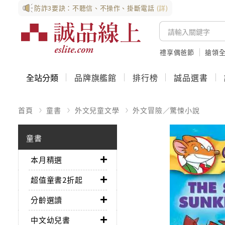
防詐3要訣：不聽信、不操作、掛斷電話
(詳)
禮享偶爸節
搶領全
全站分類
品牌旗艦館
排行榜
誠品選書
首頁
童書
外文兒童文學
外文冒險／驚悚小說
童書
本月精選
超值童書2折起
分齡選讀
中文幼兒書