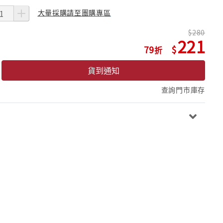
大量採購請至團購專區
280
221
79
貨到通知
查詢門市庫存