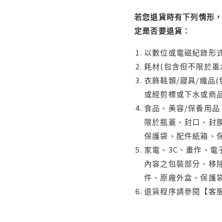
若您退貨時有下列情形，
定是否要退貨：
以數位或電磁紀錄形式
耗材(包含但不限於墨
衣飾鞋類/寢具/織品
或經剪標或下水或商
食品、美容/保養用
限於瓶蓋、封口、封膜
保護袋、配件紙箱、
家電、3C、畫作、
內容之包裝部分、移除
件、原廠外盒、保護
退貨程序請參閱【客