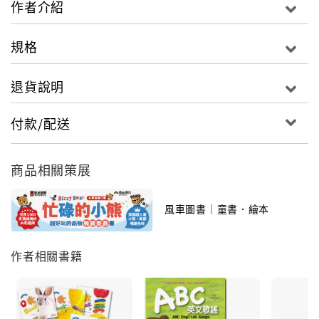
作者介紹
標示清楚的摺線與刀模線，簡單易懂的分解步驟圖示，
讓孩子依照圖示摺一摺、黏一黏，訓練孩子的手、眼、
規格
腦協調，並提升孩子小肌肉的發展。
退貨說明
3. 色彩鮮豔豐富，刺激孩子視覺與培養美感
色彩明亮鮮豔，刺激孩子的視覺感官與色彩敏銳度，並
付款/配送
培養孩童的基本美感。
商品功能:
商品相關策展
1. 不用剪刀，動動小手就可以做出的53種立體動物和配
件玩具，簡單又安全！
風車圖書｜童書．繪本
2. 讓孩子在動手操作的過程中，訓練手腦並用的協調能
力，並增進小肌肉的發展。
作者相關書籍
3. 色彩豐富、造型可愛，作品也可以拿來當作房間擺
設，提升孩子的成就感。