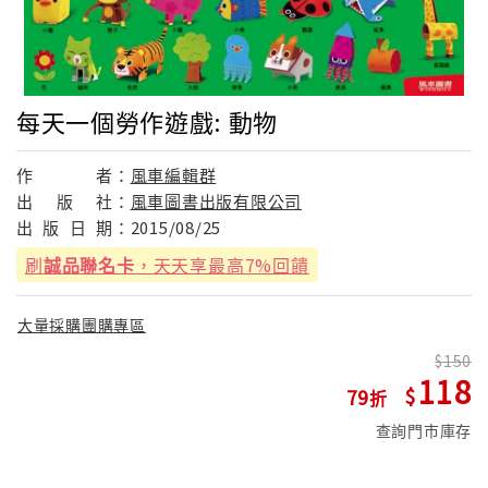
每天一個勞作遊戲: 動物
作
者：
風車編輯群
出
版
社：
風車圖書出版有限公司
出
版
日
期：
2015/08/25
刷
誠品聯名卡
，天天享最高7%回饋
大量採購團購專區
150
118
79
查詢門市庫存