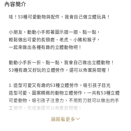
內容簡介
哇！53種可愛動物與配件，我會自己做立體玩具！
小朋友，動動小手照著圖示摺一摺、黏一黏，
輕鬆做出可愛的長頸鹿、老虎、小豬和猴子，
一起來做出各種有趣的立體動物吧！
動動小手折一折、黏一黏，我會自己做出立體動物！
53種有趣又好玩的立體勞作，還可以佈置房間喔！
1. 造型可愛又有趣的53種立體勞作，吸引孩子目光
造型可愛、圖案精緻的動物立體勞作，一共有53種立體
可愛動物，吸引孩子注意力，不用剪刀就可以做出的手
工勞作，完成後還可以佈置房間喔！
展開看更多
2. 簡單又好學的步驟，讓孩子自己動手做訓練手眼腦協
調