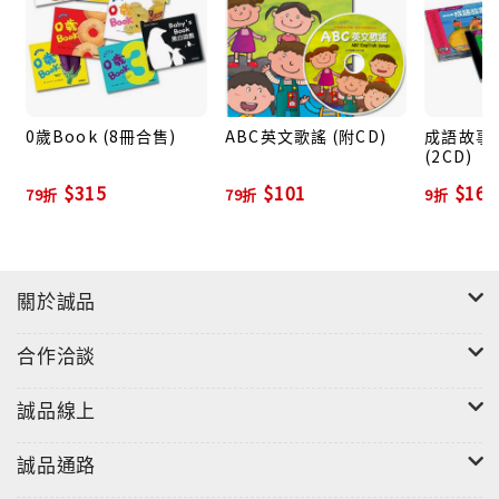
0歲Book (8冊合售)
ABC英文歌謠 (附CD)
成語故事V
(2CD)
$315
$101
$162
79折
79折
9折
關於誠品
合作洽談
誠品線上
誠品通路