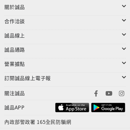
像的風格外，
關於誠品
每一頁，都能讓孩子思考「我，好特別！」
合作洽談
讓你在和孩子哈哈大笑一起閱讀的同時，也在不知不覺
誠品線上
中教了孩子最重要卻最難教的事。
誠品通路
「媽（爸），那你是誰呢？你喜歡自己嗎？」
營業據點
哇嗚～看完故事後，孩子的成長絕對會讓你嚇一大跳
訂閱誠品線上電子報
喔！
【國外暢銷佳績/得獎紀錄】
關注誠品
2014 MOE繪本屋大賞 肯定！
誠品APP
內政部警政署
165全民防騙網