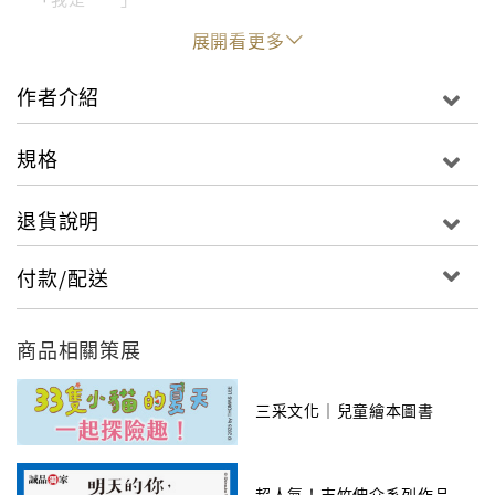
展開看更多
總是以我為出發點來看世界的孩子們，是怎麼看「自
己」呢？又要怎麼介紹自己讓別人認識呢？
作者介紹
每天都要寫作業、做家事、打掃房間……而覺得厭煩的
小健，
規格
決定要訂做一個機器人來假裝自己，
退貨說明
不過為了不被發現，首先得要讓機器人認識自己才行。
付款/配送
「我叫田小健，性別男，我每天早上頭髮都會翹起來，
一興奮鼻孔就會撐大......我是媽媽調皮的大兒子，
我可以同時爬兩棵樹……。」
商品相關策展
小健從外表特徵開始觀察，進而開始思考自己與眾不同
三采文化｜兒童繪本圖書
的地方，
由外而內，從外表到心靈，
超人氣！吉竹伸介系列作品