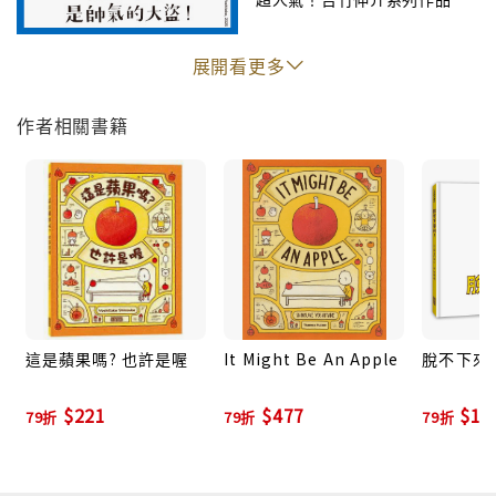
小健越講越多，發覺「認識自己」實在太有趣了！
展開看更多
你了解自己？喜歡自己嗎？
作者相關書籍
要認識自己、了解自己最後喜歡上自己這一個獨一無二
的存在，這是一件多麼不容易的事啊！
認識自己，就能找到自己喜歡而擅長的事。
了解自己，才能一步步建造出夢想中的生活。
這是蘋果嗎? 也許是喔
It Might Be An Apple
脫不下來
喜歡自己，就能充滿自信面對未來的困難挑戰。
$221
$477
$19
79折
79折
79折
《做一個機器人，假裝是我》延續蘋果的充滿趣味與想