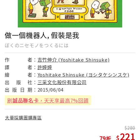
做一個機器人, 假裝是我
ぼくのニセモノをつくるには
作
者：
吉竹伸介 (Yoshitake Shinsuke)
譯
者：
許婷婷
繪
者：
Yoshitake Shinsuke (ヨシタケシンスケ)
出
版
社：
三采文化股份有限公司
出
版
日
期：
2015/06/04
刷
誠品聯名卡
，天天享最高7%回饋
大量採購團購專區
280
221
79